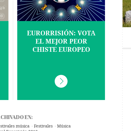
EURORRISIÓN: VOTA
EL MEJOR PEOR
CHISTE EUROPEO
CHIVADO EN:
stivales música
Festivales
Música