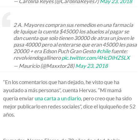
— Carolina Reyes (@CarolinaReyes7)
May 23, 2018
2 A. Mayores compran sus remedios en una farmacia
de Iquique la cuenta $45000 los abuelos al pagar se
dan cuenta que solo tienen 30000 de atras un joven le
pasa 40000 pero al enterarse que eran 45000 les pasa
20000 + era Edson Puch Gran Gesto
#chile
fuente:
revolviendogallinero
pic.twitter.com/4HcDIHZSLX
— Mauricio (@Maxxtor28)
May 23, 2018
“En los comentarios que han dejado, he visto que ha
ayudado a más personas”, cuenta Hervas. “Mi mamá
quería enviar
una carta a un diario
, pero creo que ha sido
mejor publicarlo en redes sociales”, dice el iquiqueño de 52
años.