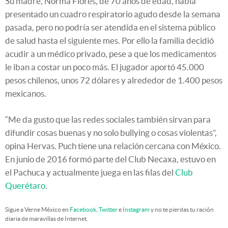
Su madre, Norma Flores, de 70 años de edad, había
presentado un cuadro respiratorio agudo desde la semana
pasada, pero no podría ser atendida en el sistema público
de salud hasta el siguiente mes. Por ello la familia decidió
acudir a un médico privado, pese a que los medicamentos
le iban a costar un poco más. El jugador aportó 45.000
pesos chilenos, unos 72 dólares y alrededor de 1.400 pesos
mexicanos.
“Me da gusto que las redes sociales también sirvan para
difundir cosas buenas y no solo bullying o cosas violentas”,
opina Hervas. Puch tiene una relación cercana con México.
En junio de 2016 formó parte del Club Necaxa, estuvo en
el Pachuca y actualmente juega en las filas del
Club
Querétaro
.
Sigue a Verne México en
Facebook
,
Twitter
e
Instagram
y no te pierdas tu ración
diaria de maravillas de Internet.