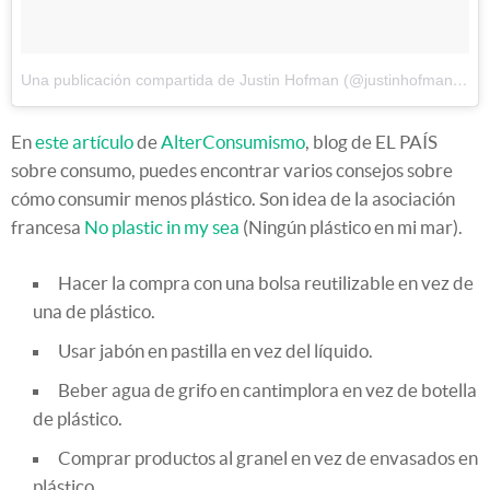
Una publicación compartida de Justin Hofman (@justinhofman)
el
1
En
este artículo
de
AlterConsumismo
, blog de EL PAÍS
sobre consumo, puedes encontrar varios consejos sobre
cómo consumir menos plástico. Son idea de la asociación
francesa
No plastic in my sea
(Ningún plástico en mi mar).
Hacer la compra con una bolsa reutilizable en vez de
una de plástico.
Usar jabón en pastilla en vez del líquido.
Beber agua de grifo en cantimplora en vez de botella
de plástico.
Comprar productos al granel en vez de envasados en
plástico.