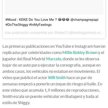
#Mood : KEKE Do You Love Me ? 😂😂😂 @champagnepapi
#DoTheShiggy #InMyFeelings
Una publicación compartida por
Shoker🃏
(@theshiggyshow) el
29 d
Las primeras publicaciones en YouTube e Instagram fueron
replicadas por celebridades como
Millie Bobby Brown
y el
jugador del Real Madrid
Marcelo
, donde se les observa
bajar de un auto para ejecutar la coreografía, aunque en
ambos casos, los vehículos no estaban en movimiento. El
video que publicó el actor
Will Smith
hace un par de
semanas empezó a ponerle un toque de riesgo al baile. En
este video que acumula 1,9 millones de reproducciones,
Smith escala un puente vehicular en Budapest y baila al
estilo de Shiggy.