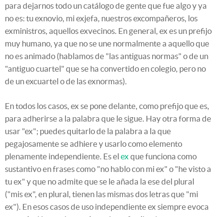
para dejarnos todo un catálogo de gente que fue algo y ya
no es: tu exnovio, mi exjefa, nuestros excompañeros, los
exministros, aquellos exvecinos. En general, ex es un prefijo
muy humano, ya que no se une normalmente a aquello que
no es animado (hablamos de "las antiguas normas" o de un
"antiguo cuartel" que se ha convertido en colegio, pero no
de un excuartel o de las exnormas).
En todos los casos, ex se pone delante, como prefijo que es,
para adherirse a la palabra que le sigue. Hay otra forma de
usar "ex"; puedes quitarlo de la palabra a la que
pegajosamente se adhiere y usarlo como elemento
plenamente independiente. Es el
ex
que funciona como
sustantivo en frases como "no hablo con mi ex" o "he visto a
tu ex" y que no admite que se le añada la ese del plural
("mis ex", en plural, tienen las mismas dos letras que "mi
ex"). En esos casos de uso independiente ex siempre evoca