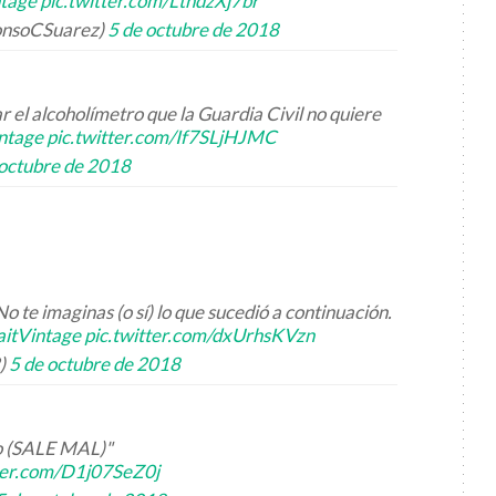
ntage
pic.twitter.com/LtndzXj7br
fonsoCSuarez)
5 de octubre de 2018
ar el alcoholímetro que la Guardia Civil no quiere
ntage
pic.twitter.com/If7SLjHJMC
 octubre de 2018
o te imaginas (o sí) lo que sucedió a continuación.
aitVintage
pic.twitter.com/dxUrhsKVzn
)
5 de octubre de 2018
o (SALE MAL)"
tter.com/D1j07SeZ0j