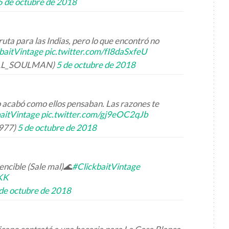
5 de octubre de 2018
uta para las Indias, pero lo que encontró no
baitVintage
pic.twitter.com/fI8daSxfeU
AL_SOULMAN)
5 de octubre de 2018
 acabó como ellos pensaban. Las razones te
aitVintage
pic.twitter.com/gj9eOC2qJb
977)
5 de octubre de 2018
cible (Sale mal)🌊
#ClickbaitVintage
hKK
de octubre de 2018