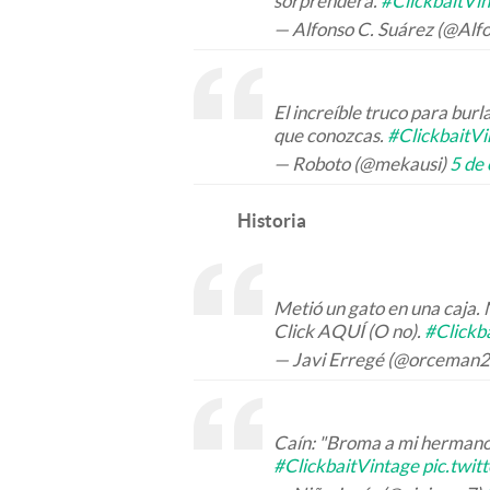
sorprenderá.
#ClickbaitVi
— Alfonso C. Suárez (@Al
El increíble truco para burl
que conozcas.
#ClickbaitVi
— Roboto (@mekausi)
5 de
Historia
Metió un gato en una caja. N
Click AQUÍ (O no).
#Clickb
— Javi Erregé (@orceman2
Caín: "Broma a mi herman
#ClickbaitVintage
pic.twi