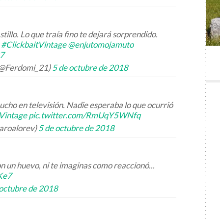
tillo. Lo que traía fino te dejará sorprendido.
s
#ClickbaitVintage
@enjutomojamuto
37
(@Ferdomi_21)
5 de octubre de 2018
ucho en televisión. Nadie esperaba lo que ocurrió
tVintage
pic.twitter.com/RmUqY5WNfq
aroalorev)
5 de octubre de 2018
n un huevo, ni te imaginas como reaccionó...
Ke7
 octubre de 2018