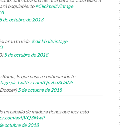
cano contrató a una becaria para La Casa Blanca
jará boquiabierto
#ClickbaitVintage
zA
5 de octubre de 2018
orarán tu vida.
#clickbaitvintage
cO
0)
5 de octubre de 2018
 Roma, lo que pasa a continuación te
ntage
pic.twitter.com/Qnvha3U6Mc
eDoozer)
5 de octubre de 2018
do un caballo de madera tienes que leer esto
tter.com/ayfjVQ3MwP
de octubre de 2018