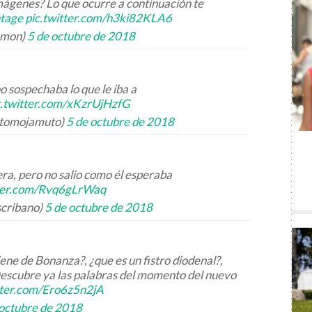
ágenes? Lo que ocurre a continuación te
ntage
pic.twitter.com/h3ki82KLA6
amon)
5 de octubre de 2018
no sospechaba lo que le iba a
c.twitter.com/xKzrUjHzfG
utomojamuto)
5 de octubre de 2018
ra, pero no salio como él esperaba
tter.com/Rvq6gLrWaq
scribano)
5 de octubre de 2018
ene de Bonanza?, ¿que es un fistro diodenal?,
¡Descubre ya las palabras del momento del nuevo
tter.com/Ero6z5n2jA
 octubre de 2018