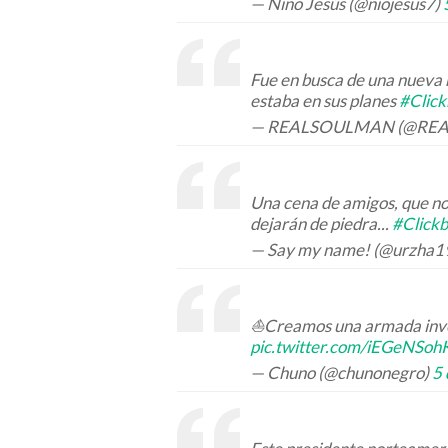
— Niño Jesús (@niojesus7)
Fue en busca de una nueva r
estaba en sus planes
#Click
— REALSOULMAN (@RE
Una cena de amigos, que no
dejarán de piedra...
#Clickb
— Say my name! (@urzha1
⛵Creamos una armada inven
pic.twitter.com/iEGeNSo
— Chuno (@chunonegro)
5 