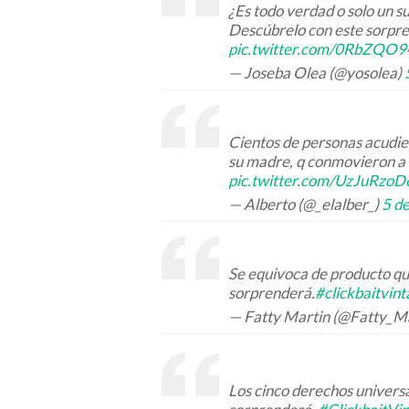
¿Es todo verdad o solo un s
Descúbrelo con este sorpr
pic.twitter.com/0RbZQO
— Joseba Olea (@yosolea)
Cientos de personas acudier
su madre, q conmovieron a 
pic.twitter.com/UzJuRzoD
— Alberto (@_elalber_)
5 d
Se equivoca de producto quí
sorprenderá.
#clickbaitvin
— Fatty Martin (@Fatty_M
Los cinco derechos universa