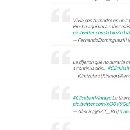
Vivia con tu madre en un cas
Pincha aquí para saber má
pic.twitter.com/o1xoZtrU
— FernandoDomínguezIII 
Le dijeron que no duraría m
a continuación...
#Clickbai
— Kimizefa 500nmol (@alv
#ClickbaitVintage
Le tiraro
pic.twitter.com/xO0V9Gc
— Alex B (@SAT__BG)
5 de