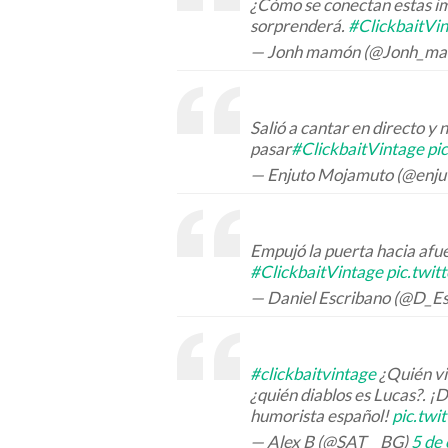
¿Cómo se conectan estas im
sorprenderá.
#ClickbaitVi
— Jonh mamón (@Jonh_m
Salió a cantar en directo y 
pasar
#ClickbaitVintage
pi
— Enjuto Mojamuto (@enj
Empujó la puerta hacia afue
#ClickbaitVintage
pic.twi
— Daniel Escribano (@D_E
#clickbaitvintage
¿Quién vi
¿quién diablos es Lucas?. 
humorista español!
pic.twi
— Alex B (@SAT__BG)
5 de