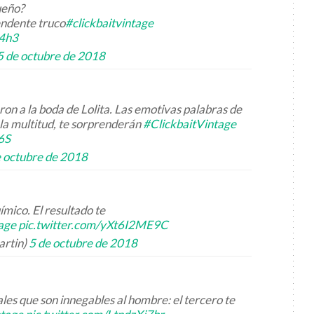
ueño?
endente truco
#clickbaitvintage
94h3
5 de octubre de 2018
on a la boda de Lolita. Las emotivas palabras de
la multitud, te sorprenderán
#ClickbaitVintage
6S
e octubre de 2018
mico. El resultado te
tage
pic.twitter.com/yXt6I2ME9C
artin)
5 de octubre de 2018
les que son innegables al hombre: el tercero te