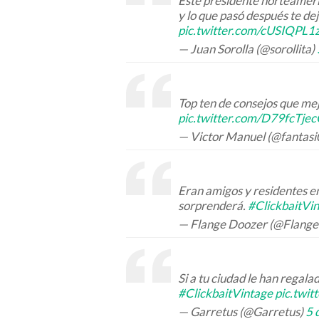
Este presidente norteameri
y lo que pasó después te de
pic.twitter.com/cUSIQPL1
— Juan Sorolla (@sorollita)
Top ten de consejos que mej
pic.twitter.com/D79fcTje
— Victor Manuel (@fantasi
Eran amigos y residentes en
sorprenderá.
#ClickbaitVi
— Flange Doozer (@Flang
Si a tu ciudad le han regala
#ClickbaitVintage
pic.twi
— Garretus (@Garretus)
5 