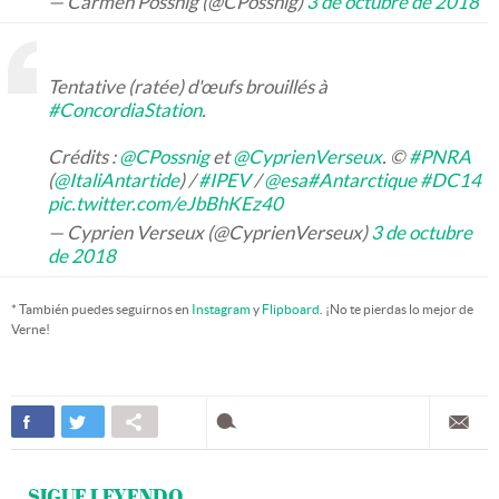
— Carmen Possnig (@CPossnig)
3 de octubre de 2018
Tentative (ratée) d'œufs brouillés à
#ConcordiaStation
.
Crédits :
@CPossnig
et
@CyprienVerseux
. ©
#PNRA
(
@ItaliAntartide
) /
#IPEV
/
@esa
#Antarctique
#DC14
pic.twitter.com/eJbBhKEz40
— Cyprien Verseux (@CyprienVerseux)
3 de octubre
de 2018
* También puedes seguirnos en
Instagram
y
Flipboard
. ¡No te pierdas lo mejor de
Verne!
SIGUE LEYENDO