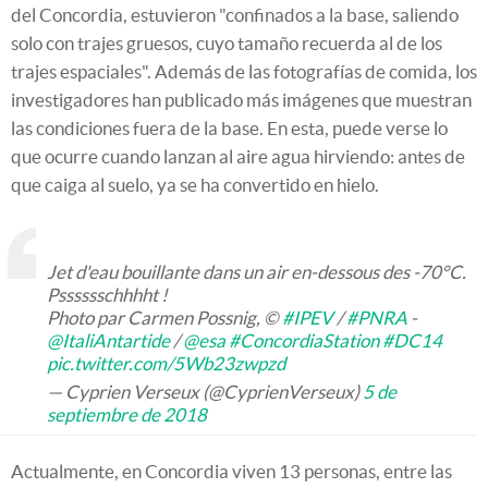
del Concordia, estuvieron "confinados a la base, saliendo
solo con trajes gruesos, cuyo tamaño recuerda al de los
trajes espaciales". Además de las fotografías de comida, los
investigadores han publicado más imágenes que muestran
las condiciones fuera de la base. En esta, puede verse lo
que ocurre cuando lanzan al aire agua hirviendo: antes de
que caiga al suelo, ya se ha convertido en hielo.
Jet d'eau bouillante dans un air en-dessous des -70°C.
Psssssschhhht !
Photo par Carmen Possnig, ©
#IPEV
/
#PNRA
-
@ItaliAntartide
/
@esa
#ConcordiaStation
#DC14
pic.twitter.com/5Wb23zwpzd
— Cyprien Verseux (@CyprienVerseux)
5 de
septiembre de 2018
Actualmente, en Concordia viven 13 personas, entre las