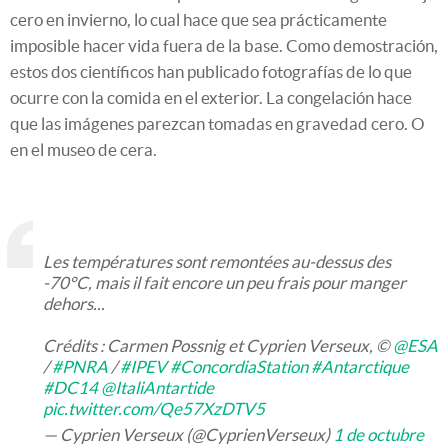
cero en invierno, lo cual hace que sea prácticamente
imposible hacer vida fuera de la base. Como demostración,
estos dos científicos han publicado fotografías de lo que
ocurre con la comida en el exterior. La congelación hace
que las imágenes parezcan tomadas en gravedad cero. O
en el museo de cera.
Les températures sont remontées au-dessus des
-70°C, mais il fait encore un peu frais pour manger
dehors...
Crédits : Carmen Possnig et Cyprien Verseux, ©
@ESA
/
#PNRA
/
#IPEV
#ConcordiaStation
#Antarctique
#DC14
@ItaliAntartide
pic.twitter.com/Qe57XzDTV5
— Cyprien Verseux (@CyprienVerseux)
1 de octubre