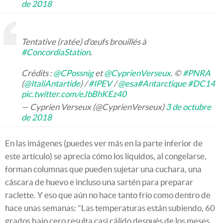
de 2018
Tentative (ratée) d'œufs brouillés à
#ConcordiaStation
.
Crédits :
@CPossnig
et
@CyprienVerseux
. ©
#PNRA
(
@ItaliAntartide
) /
#IPEV
/
@esa
#Antarctique
#DC14
pic.twitter.com/eJbBhKEz40
— Cyprien Verseux (@CyprienVerseux)
3 de octubre
de 2018
En las imágenes (puedes ver más en la parte inferior de
este artículo) se aprecia cómo los líquidos, al congelarse,
forman columnas que pueden sujetar una cuchara, una
cáscara de huevo e incluso una sartén para preparar
raclette. Y eso que aún no hace tanto frío como dentro de
hace unas semanas: "Las temperaturas están subiendo, 60
grados bajo cero resulta casi cálido después de los meses