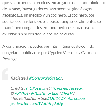
que se encuentran técnicos encargados del mantenimiento
de la base, investigadores (astrónomos, glaciólogos,
geólogos...), un médico y un cocinero. El cocinero, por
suerte, cocina dentro de la base, aunque los alimentos se
mantienen congelados en contenedores situados en el
exterior, sin necesidad, claro, de neveras.
A continuación, puedes ver más imágenes de comida
congelada publicadas por Cyprien Verseux y Carmen
Possnig:
Raclette à
#ConcordiaStation
.
Crédits :
@CPossnig
et
@CyprienVerseux
.
©
#PNRA
-
@ItaliAntartide
/
#IPEV
/
@esa@ItaliAntartide
#DC14
#Antarctique
pic.twitter.com/WdC4nj0dDg