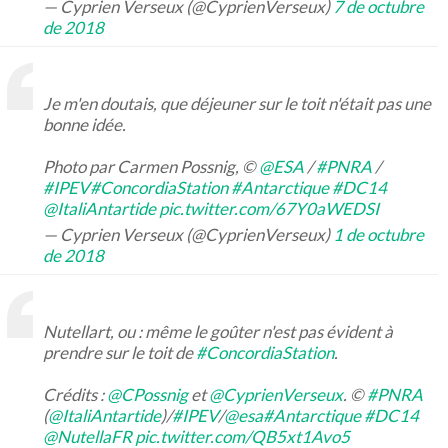
— Cyprien Verseux (@CyprienVerseux)
7 de octubre
de 2018
Je m'en doutais, que déjeuner sur le toit n'était pas une
bonne idée.
Photo par Carmen Possnig, ©
@ESA
/
#PNRA
/
#IPEV
#ConcordiaStation
#Antarctique
#DC14
@ItaliAntartide
pic.twitter.com/67Y0aWEDSI
— Cyprien Verseux (@CyprienVerseux)
1 de octubre
de 2018
Nutellart, ou : même le goûter n'est pas évident à
prendre sur le toit de
#ConcordiaStation
.
Crédits :
@CPossnig
et
@CyprienVerseux
. ©
#PNRA
(
@ItaliAntartide
)/
#IPEV
/
@esa
#Antarctique
#DC14
@NutellaFR
pic.twitter.com/QB5xt1Avo5