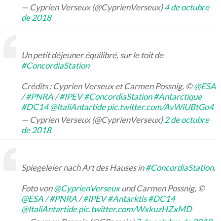
— Cyprien Verseux (@CyprienVerseux)
4 de octubre
de 2018
Un petit déjeuner équilibré, sur le toit de
#ConcordiaStation
Crédits : Cyprien Verseux et Carmen Possnig, ©
@ESA
/
#PNRA
/
#IPEV
#ConcordiaStation
#Antarctique
#DC14
@ItaliAntartide
pic.twitter.com/AvWiUBtGo4
— Cyprien Verseux (@CyprienVerseux)
2 de octubre
de 2018
Spiegeleier nach Art des Hauses in
#ConcordiaStation
.
Foto von
@CyprienVerseux
und Carmen Possnig, ©
@ESA
/
#PNRA
/
#IPEV
#Antarktis
#DC14
@ItaliAntartide
pic.twitter.com/WxkuzHZxMD