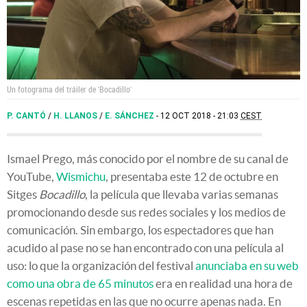
Un fotograma del tráiler de 'Bocadillo'
P. CANTÓ
/
H. LLANOS
/
E. SÁNCHEZ
12 OCT 2018 - 21:03
CEST
Ismael Prego, más conocido por el nombre de su canal de
YouTube,
Wismichu
, presentaba este 12 de octubre en
Sitges
Bocadillo
, la película que llevaba varias semanas
promocionando desde sus redes sociales y los medios de
comunicación. Sin embargo, los espectadores que han
acudido al pase no se han encontrado con una película al
uso: lo que la organización del festival
anunciaba en su web
como una obra de 65 minutos
era en realidad una hora de
escenas repetidas en las que no ocurre apenas nada. En