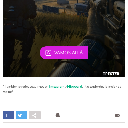
* También puedes seguirnos en
Instagram
y
Flipboard
. ¡No te pierdas lo mejor de
Verne!