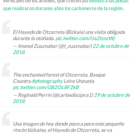
verticales de los árboles, que crecen así
debido a las podas
que realizaron durante años los carboneros de la región
.
El Hayedo de Otzarreta (Bizkaia) una visita obligada
durante la otoñada.
pic.twitter.com/IJa2IznzWj
— Imanol Zuaznabar (@I_zuaznabar)
22 de octubre de
2018
The enchanted forest of Otzarreta, Basque
Country.
#photography
Leire Unzueta
pic.twitter.com/GB2OL8F2kB
— Reginald Perrin (@carlosdiazjara1)
29 de octubre de
2018
Una imagen de hoy donde poco a poco este pequeño
rincón bizkaino, el Hayedo de Otzarreta, se va