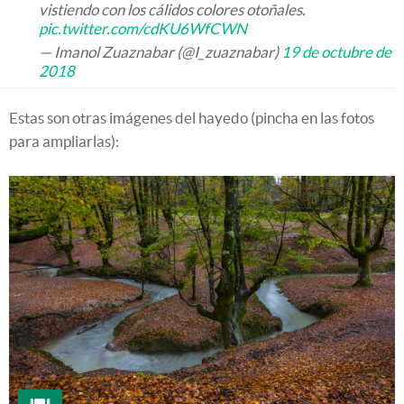
vistiendo con los cálidos colores otoñales.
pic.twitter.com/cdKU6WfCWN
— Imanol Zuaznabar (@I_zuaznabar)
19 de octubre de
2018
Estas son otras imágenes del hayedo (pincha en las fotos
para ampliarlas):