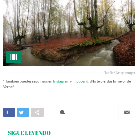
Trafik / Getty Images
* También puedes seguirnos en
Instagram
y
Flipboard
. ¡No te pierdas lo mejor de
Verne!
SIGUE LEYENDO