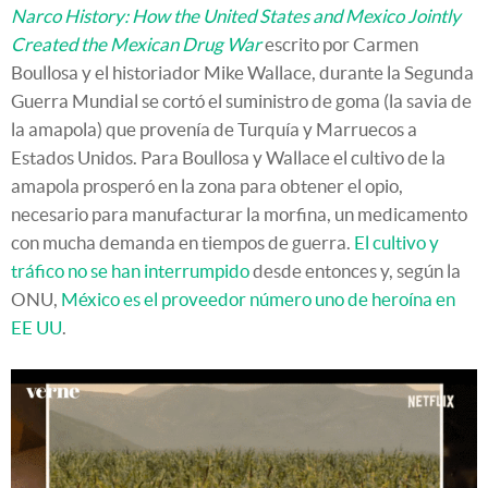
Narco History: How the United States and Mexico Jointly
Created the Mexican Drug War
escrito por Carmen
Boullosa y el historiador Mike Wallace, durante la Segunda
Guerra Mundial se cortó el suministro de goma (la savia de
la amapola) que provenía de Turquía y Marruecos a
Estados Unidos. Para Boullosa y Wallace el cultivo de la
amapola prosperó en la zona para obtener el opio,
necesario para manufacturar la morfina, un medicamento
con mucha demanda en tiempos de guerra.
El cultivo y
tráfico no se han interrumpido
desde entonces y, según la
ONU,
México es el proveedor número uno de heroína en
EE UU
.