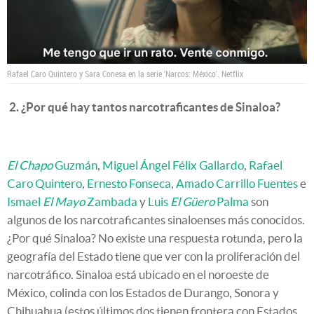
Rafael Caro Quintero y Sara Conesa en la serie 'Narcos: México'.
Netflix
2. ¿Por qué hay tantos narcotraficantes de Sinaloa?
El Chapo
Guzmán
,
Miguel Ángel Félix Gallardo
,
Rafael
Caro Quintero
,
Ernesto Fonseca
,
Amado Carrillo Fuentes
e
Ismael
El Mayo
Zambada
y
Luis
El Güero
Palma
son
algunos de los narcotraficantes sinaloenses más conocidos.
¿Por qué Sinaloa? No existe una respuesta rotunda, pero la
geografía del Estado tiene que ver con la proliferación del
narcotráfico. Sinaloa está ubicado en el noroeste de
México, colinda con los Estados de Durango, Sonora y
Chihuahua (estos últimos dos tienen frontera con Estados