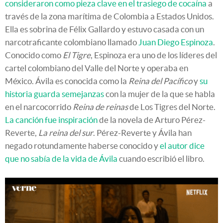
consideraron como pieza clave en el trasiego de cocaína
a
través de la zona marítima de Colombia a Estados Unidos.
Ella es sobrina de Félix Gallardo y estuvo casada con un
narcotraficante colombiano llamado
Juan Diego Espinoza
.
Conocido como
El Tigre
, Espinoza era uno de los líderes del
cartel colombiano del Valle del Norte y operaba en
México. Ávila es conocida como la
Reina del Pacífico
y
su
historia guarda semejanzas
con la mujer de la que se habla
en el narcocorrido
Reina de reinas
de Los Tigres del Norte.
La canción fue inspiración
de la novela de Arturo Pérez-
Reverte,
La reina del sur
. Pérez-Reverte y Ávila han
negado rotundamente haberse conocido y
el autor dice
que no sabía de la vida de Ávila
cuando escribió el libro.