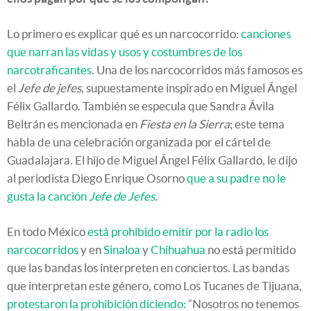
Lo primero es explicar qué es un narcocorrido:
canciones
que narran las vidas y usos y costumbres de los
narcotraficantes
. Una de los narcocorridos más famosos es
el
Jefe de jefes
, supuestamente inspirado en Miguel Ángel
Félix Gallardo. También se especula que Sandra Ávila
Beltrán es mencionada en
Fiesta en la Sierra
; este tema
habla de una celebración organizada por el cártel de
Guadalajara. El hijo de Miguel Ángel Félix Gallardo, le dijo
al periodista Diego Enrique Osorno
que a su padre no le
gusta la canción
Jefe de Jefes
.
En todo México
está prohibido emitir por la radio los
narcocorridos
y en
Sinaloa
y
Chihuahua
no está permitido
que las bandas los interpreten en conciertos. Las bandas
que interpretan este género, como Los Tucanes de Tijuana,
protestaron la prohibición diciendo:
“Nosotros no tenemos