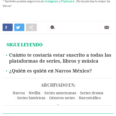
* También puedes seguirnos en
Instagram
y
Flipboard
. ¡No te pierdas lo mejor de
Verne!
SIGUE LEYENDO
Cuánto te costaría estar suscrito a todas las
plataformas de series, libros y música
¿Quién es quién en Narcos México?
ARCHIVADO EN:
Narcos
Netflix
Series americanas
Series drama
Series históricas
Géneros series
Narcotráfico
Televisión IP
Series televisión
Delitos contra salud pública
Programa televisión
Programación
Televisión
Internet
Medios comunicación
Justicia