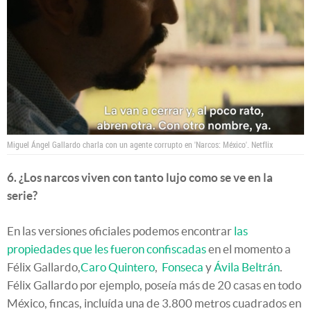
Miguel Ángel Gallardo charla con un agente corrupto en 'Narcos: México'.
Netflix
6. ¿Los narcos viven con tanto lujo como se ve en la
serie?
En las versiones oficiales podemos encontrar
las
propiedades que les fueron confiscadas
en el momento a
Félix Gallardo,
Caro Quintero
,
Fonseca
y
Ávila Beltrán
.
Félix Gallardo por ejemplo, poseía más de 20 casas en todo
México, fincas, incluída una de 3.800 metros cuadrados en