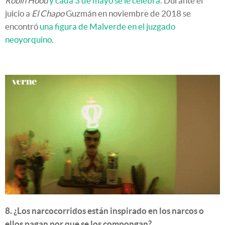
Robin Hood
y cada 3 de mayo se le celebra
. Durante el
juicio a
El Chapo
Guzmán en noviembre de 2018 se
encontró
una figura de Malverde en el juzgado
neoyorquino
.
8. ¿Los narcocorridos están inspirado en los narcos o
ellos pagan por que se los compongan?