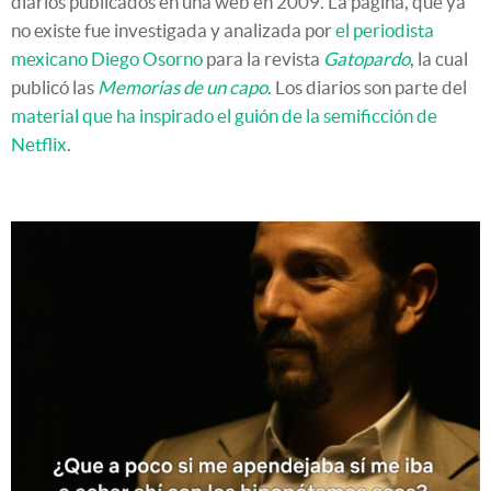
diarios publicados en una web en 2009. La página, que ya
no existe fue investigada y analizada por
el periodista
mexicano Diego Osorno
para la revista
Gatopardo
, la cual
publicó las
Memorias de un capo
. Los diarios son parte del
material que ha inspirado el guión de la semificción de
Netflix
.