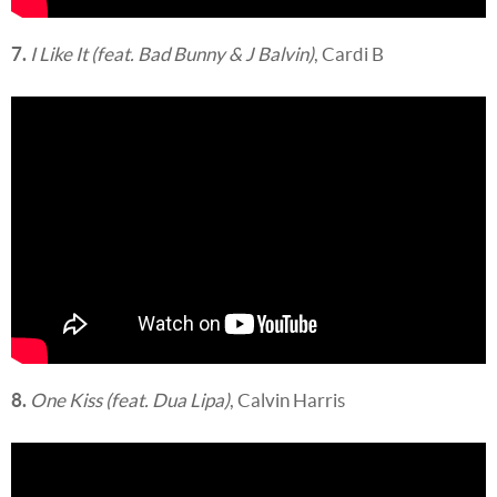
7.
I Like It (feat. Bad Bunny & J Balvin)
, Cardi B
8.
One Kiss (feat. Dua Lipa)
, Calvin Harris