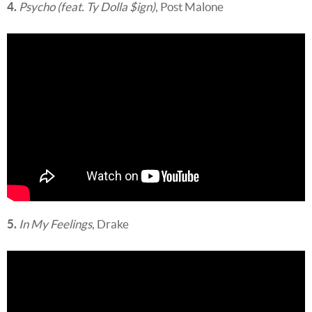
4.
Psycho (feat. Ty Dolla $ign)
, Post Malone
5.
In My Feelings
, Drake