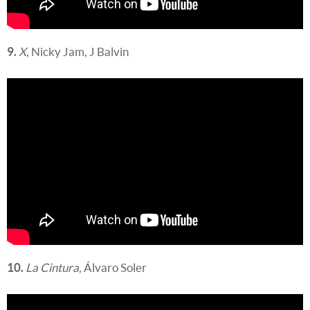
9.
X
, Nicky Jam, J Balvin
10.
La Cintura
, Álvaro Soler