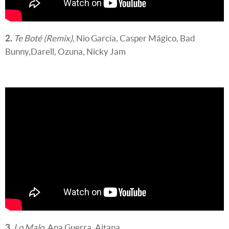
2.
Te Boté (Remix)
, Nio García, Casper Mágico, Bad
Bunny,Darell, Ozuna, Nicky Jam
3.
Lo Malo
, Ana Guerra, Aitana