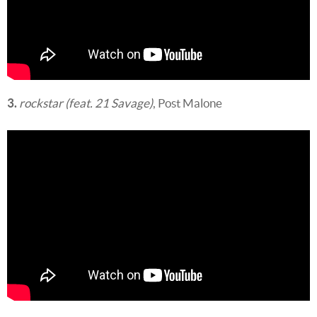
3.
rockstar
(feat. 21 Savage)
, Post Malone