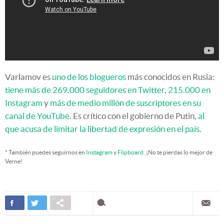
Varlamov es
uno de los blogueros
más conocidos en Rusia:
tiene más de 269.000 seguidores en Twitter
,
215.000 en
Instagram
y
más de medio millón de suscriptores en su
canal de YouTube
. Es crítico con el gobierno de Putin,
al
que acusa de limitar la libertad de expresión en el país
.
* También puedes seguirnos en
Instagram
y
Flipboard
. ¡No te pierdas lo mejor de
Verne!