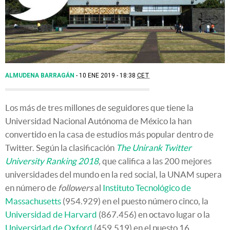
ALMUDENA BARRAGÁN
10 ENE 2019 - 18:38
CET
Los más de tres millones de seguidores que tiene la
Universidad Nacional Autónoma de México la han
convertido en la casa de estudios más popular dentro de
Twitter. Según la clasificación
The Unirank Twitter
University Ranking 2018
,
que califica a las 200 mejores
universidades del mundo en la red social, la UNAM supera
en número de
followers
al
Instituto Tecnológico de
Massachusetts
(954.929) en el puesto número cinco, la
Universidad de Harvard
(867.456) en octavo lugar o la
Universidad de Oxford
(459.519) en el puesto 16.