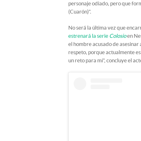
personaje odiado, pero que for
(Cuarón)”.
No será la última vez que encar
estrenará la serie
Colosio
en Net
el hombre acusado de asesinar a
respeto, porque actualmente es
un reto para mí”, concluye el ac