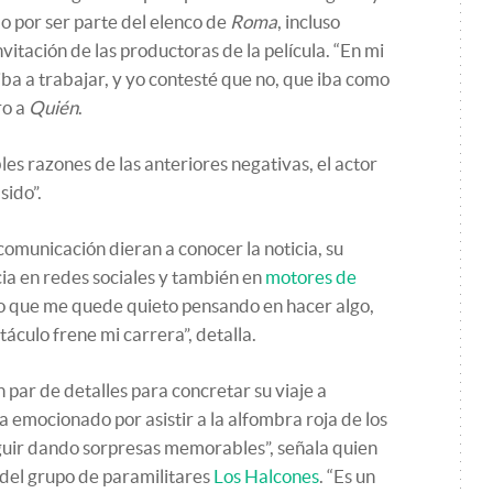
o por ser parte del elenco de
Roma
, incluso
itación de las productoras de la película. “En mi
iba a trabajar, y yo contesté que no, que iba como
ro a
Quién
.
les razones de las anteriores negativas, el actor
sido”.
omunicación dieran a conocer la noticia, su
a en redes sociales y también en
motores de
ro que me quede quieto pensando en hacer algo,
áculo frene mi carrera”, detalla.
 par de detalles para concretar su viaje a
emocionado por asistir a la alfombra roja de los
eguir dando sorpresas memorables”, señala quien
 del grupo de paramilitares
Los Halcones
. “Es un