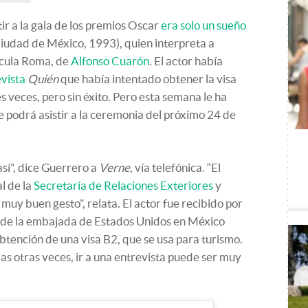
ir a la gala de los premios Oscar
era solo un sueño
iudad de México, 1993), quien interpreta a
ícula Roma, de
Alfonso Cuarón
. El actor había
evista
Quién
que había intentado obtener la visa
 veces, pero sin éxito. Pero esta semana le ha
ue podrá asistir a la ceremonia del próximo 24 de
sí”, dice Guerrero a
Verne
, vía telefónica. “El
l de la
Secretaría de Relaciones Exteriores
y
uy buen gesto”, relata. El actor fue recibido por
l de la embajada de Estados Unidos en México
 obtención de una visa B2, que se usa para turismo.
as otras veces, ir a una entrevista puede ser muy