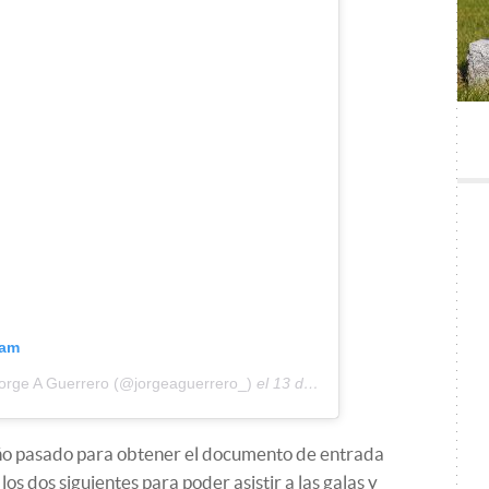
ram
Jorge A Guerrero (@jorgeaguerrero_)
el
13 de Feb de 2019 a las 8:46 PST
 año pasado para obtener el documento de entrada
los dos siguientes para poder asistir a las galas y