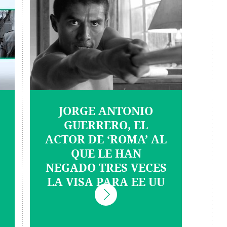
JORGE ANTONIO
GUERRERO, EL
ACTOR DE ‘ROMA’ AL
QUE LE HAN
NEGADO TRES VECES
LA VISA PARA EE UU