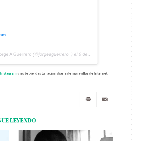
ram
orge A Guerrero
(@jorgeaguerrero_) el
6 de Nov de 2018 a las 7:11 PST
Instagram
y no te pierdas tu ración diaria de maravillas de Internet.
GUE LEYENDO