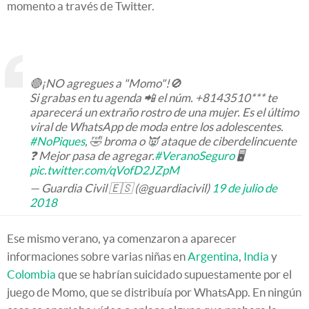
momento a través de Twitter.
🔴¡NO agregues a "Momo"!🚫
Si grabas en tu agenda 📲 el núm. +8143510*** te
aparecerá un extraño rostro de una mujer. Es el último
viral de WhatsApp de moda entre los adolescentes.
#NoPiques
, 🤣 broma o 👿 ataque de ciberdelincuente
❓ Mejor pasa de agregar.
#VeranoSeguro
🖥
pic.twitter.com/qVofD2JZpM
— Guardia Civil 🇪🇸 (@guardiacivil)
19 de julio de
2018
Ese mismo verano, ya comenzaron a aparecer
informaciones sobre varias niñas en
Argentina
,
India
y
Colombia
que se habrían suicidado supuestamente por el
juego de Momo, que se distribuía por WhatsApp. En ningún