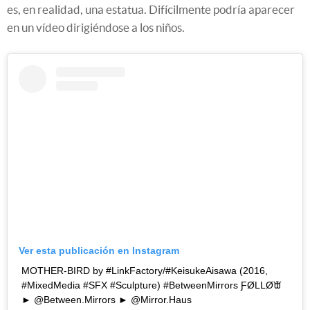
es, en realidad, una estatua. Difícilmente podría aparecer
en un vídeo dirigiéndose a los niños.
Ver esta publicación en Instagram
MOTHER-BIRD by #LinkFactory/#KeisukeAisawa (2016,
#MixedMedia #SFX #Sculpture) #BetweenMirrors ƑØLLØᙛ
► @Between.Mirrors ► @Mirror.Haus