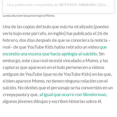
Una publicación compartida de
𝐁𝐄𝐓𝐖𝐄𝐄𝐍 𝐌𝐈𝐑𝐑𝐎𝐑𝐒
(@between.mirrors) el
La escultura en la que se inspira Momo.
Una de las copias del bulo que más ha viralizado [puedes
verla bajo este párrafo, en inglés] fue publicada el 26 de
febrero, dos días después de que se conociera la noticia –
real– de que YouTube Kids había retirado un vídeo
que
escondía una escena que hacía apología al suicidio
. Sin
embargo, este caso real no está vinculado a Momo, y las
capturas que aparecen en el bulo pertenecen a vídeos
antiguos de YouTube (que no de YouTube Kids) en los que,
si bien aparece Momo, no tienen ninguna relación con el
suicido. No olvides que el personaje se ha convertido en un
creepypasta
y que,
al igual que ocurre con Slenderman,
algunos jóvenes dibujan y escriben historias sobre él.