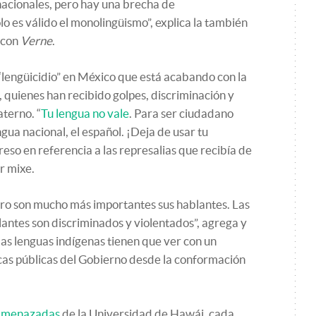
nacionales, pero hay una brecha de
o es válido el monolingüismo”, explica la también
a con
Verne
.
“lengüicidio” en México que está acabando con la
, quienes han recibido golpes, discriminación y
terno. “
Tu lengua no vale
. Para ser ciudadano
gua nacional, el español. ¡Deja de usar tu
reso en referencia a las represalias que recibía de
r mixe.
ero son mucho más importantes sus hablantes. Las
ntes son discriminados y violentados”, agrega y
las lenguas indígenas tienen que ver con un
icas públicas del Gobierno desde la conformación
 Amenazadas
de la Universidad de Hawái, cada