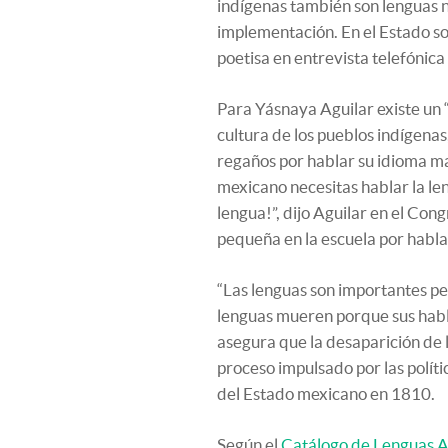
indígenas también son lenguas 
implementación. En el Estado sol
poetisa en entrevista telefónic
Para Yásnaya Aguilar existe un 
cultura de los pueblos indígenas
regaños por hablar su idioma ma
mexicano necesitas hablar la len
lengua!”, dijo Aguilar en el Cong
pequeña en la escuela por habla
“Las lenguas son importantes p
lenguas mueren porque sus habla
asegura que la desaparición de 
proceso impulsado por las polít
del Estado mexicano en 1810.
Según el
Catálogo de Lenguas