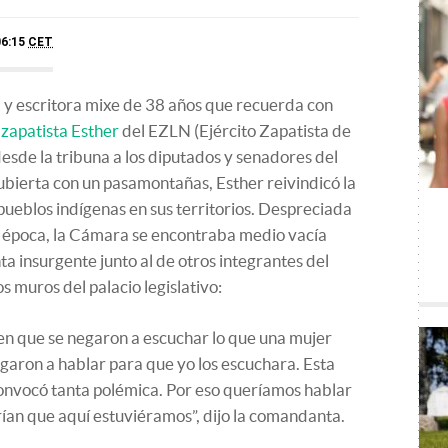
06:15
CET
a y escritora mixe de 38 años que recuerda con
zapatista Esther
del EZLN (Ejército Zapatista de
desde la tribuna a los diputados y senadores del
ierta con un pasamontañas, Esther reivindicó la
pueblos indígenas en sus territorios. Despreciada
la época, la Cámara se encontraba medio vacía
a insurgente junto al de otros integrantes del
 muros del palacio legislativo:
en que se negaron a escuchar lo que una mujer
egaron a hablar para que yo los escuchara. Esta
convocó tanta polémica. Por eso queríamos hablar
rían que aquí estuviéramos”, dijo la comandanta.