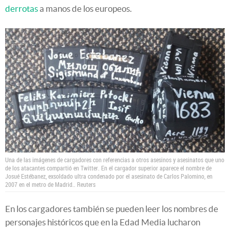
derrotas
a manos de los europeos.
Una de las imágenes de cargadores con referencias a otros asesinos y asesinatos que uno
de los atacantes compartió en Twitter. En el cargador superior aparece el nombre de
Josué Estébanez, exsoldado ultra condenado por el asesinato de Carlos Palomino, en
2007 en el metro de Madrid..
Reuters
En los cargadores también se pueden leer los nombres de
personajes históricos que en la Edad Media lucharon