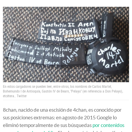
En estos cargadores se pueden leer, entre otros, los nombres de Carlos Martel,
Bohemundo I de Antioquía, Gastón IV de Bearn, "Pelayu" (en referencia a Don Pelayo),
etcétera..
Twitter
8chan, nacido de una escisión de 4chan, es conocido por
sus posiciones extremas: en agosto de 2015 Google lo
eliminó temporalmente de sus búsquedas
por contenidos