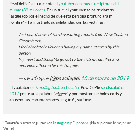
PewDiePie”, actualmente
el youtuber con más suscriptores del
mundo (89 millones)
. En un tuit, el youtuber se ha declarado
“asqueado por el hecho de que esta persona pronunciara mi
nombre” y ha mostrado su solidaridad con las víctimas.
Just heard news of the devastating reports from New Zealand
Christchurch.
I feel absolutely sickened having my name uttered by this
person.
My heart and thoughts go out to the victims, families and
everyone affected by this tragedy.
— ƿ૯ωძɿ૯ƿɿ૯ (@pewdiepie)
15 de marzo de 2019
El youtuber
es
trending topic
en España.
PewDiePie
se disculpó en
2017
por usar la palabra
“nigger”
y por mostrar símbolos nazis y
antisemitas, con intenciones, según él, satíricas.
* También puedes seguirnos en
Instagram
y
Flipboard
. ¡No te pierdas lo mejor de
Verne!