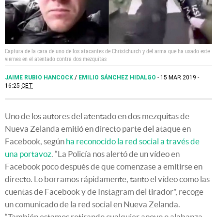
Captura de la cara de uno de los atacantes de Christchurch y del arma que ha usado este
viernes en el atentado contra dos mezquitas
JAIME RUBIO HANCOCK
/
EMILIO SÁNCHEZ HIDALGO
15 MAR 2019 -
16:25
CET
Uno de los autores del atentado en dos mezquitas de
Nueva Zelanda emitió en directo parte del ataque en
Facebook, según
ha reconocido la red social a través de
una portavoz
. “La Policía nos alertó de un vídeo en
Facebook poco después de que comenzase a emitirse en
directo. Lo borramos rápidamente, tanto el vídeo como las
cuentas de Facebook y de Instagram del tirador”, recoge
un comunicado de la red social en Nueva Zelanda.
“También estamos retirando cualquier apoyo o alabanza