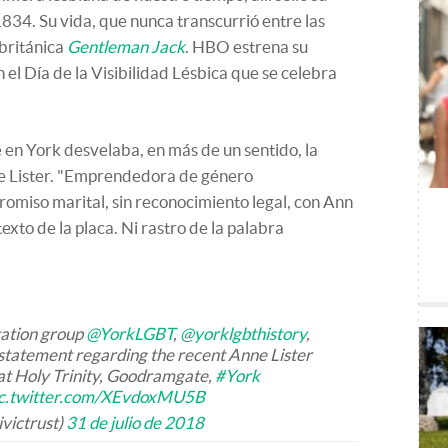
34. Su vida, que nunca transcurrió entre las
 británica
Gentleman Jack
. HBO estrena su
 el Día de la Visibilidad Lésbica que se celebra
e en York desvelaba, en más de un sentido, la
ne Lister. "Emprendedora de género
omiso marital, sin reconocimiento legal, con Ann
texto de la placa. Ni rastro de la palabra
tation group
@YorkLGBT
,
@yorklgbthistory
,
statement regarding the recent Anne Lister
at Holy Trinity, Goodramgate,
#York
ic.twitter.com/XEvdoxMU5B
victrust)
31 de julio de 2018