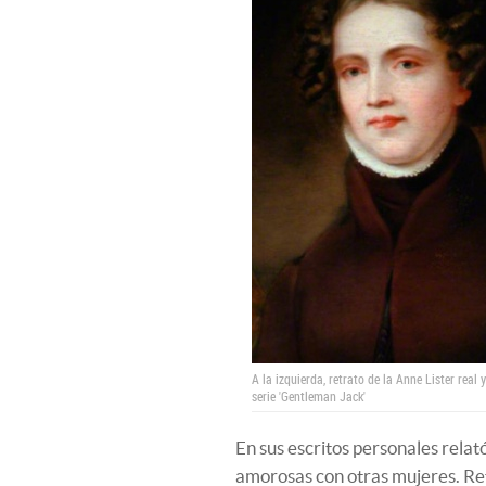
A la izquierda, retrato de la Anne Lister real
serie 'Gentleman Jack'
En sus escritos personales relató
amorosas con otras mujeres. Refl