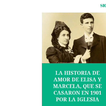
SI
LA HISTORIA DE
AMOR DE ELISA Y
MARCELA, QUE SE
CASARON EN 1901
POR LA IGLESIA