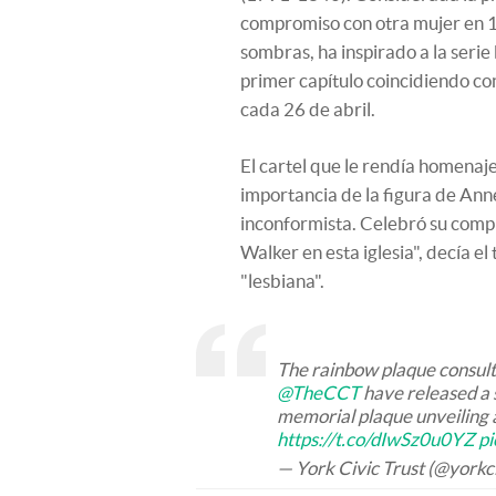
compromiso con otra mujer en 18
sombras, ha inspirado a la serie
primer capítulo coincidiendo con
cada 26 de abril.
El cartel que le rendía homenaj
importancia de la figura de An
inconformista. Celebró su compr
Walker en esta iglesia", decía el 
"lesbiana".
The rainbow plaque consul
@TheCCT
have released a 
memorial plaque unveiling 
https://t.co/dIwSz0u0YZ
p
— York Civic Trust (@yorkci