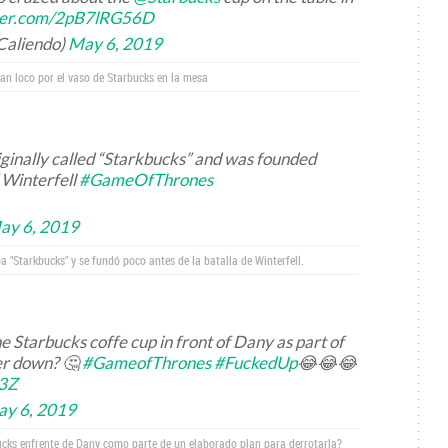
tter.com/2pB7lRG56D
Caliendo)
May 6, 2019
an loco por el vaso de Starbucks en la mesa
iginally called “Starkbucks” and was founded
f Winterfell
#GameOfThrones
ay 6, 2019
 "Starkbucks" y se fundó poco antes de la batalla de Winterfell.
the Starbucks coffe cup in front of Dany as part of
her down? 🤔
#GameofThrones
#FuckedUp
😂😂😂
a3Z
y 6, 2019
ucks enfrente de Dany como parte de un elaborado plan para derrotarla?