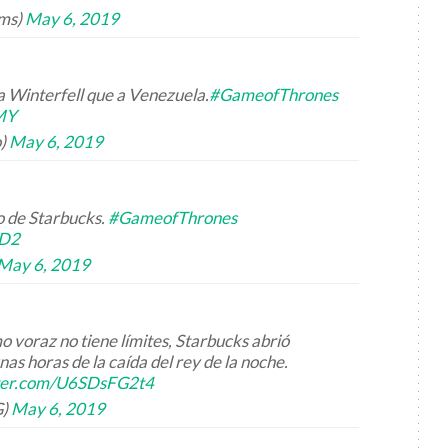
ams)
May 6, 2019
a Winterfell que a Venezuela.
#GameofThrones
sMY
o)
May 6, 2019
o de Starbucks.
#GameofThrones
ZD2
May 6, 2019
o voraz no tiene límites, Starbucks abrió
nas horas de la caída del rey de la noche.
tter.com/U6SDsFG2t4
G)
May 6, 2019