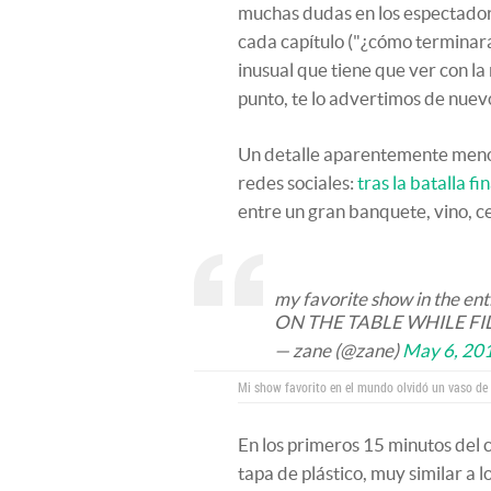
muchas dudas en los espectadore
cada capítulo ("¿cómo terminará
inusual que tiene que ver con la 
punto, te lo advertimos de nuevo
Un detalle aparentemente menor
redes sociales:
tras la batalla f
entre un gran banquete, vino, c
my favorite show in the 
ON THE TABLE WHILE F
— zane (@zane)
May 6, 20
Mi show favorito en el mundo olvidó un vaso de
En los primeros 15 minutos del 
tapa de plástico, muy similar a 