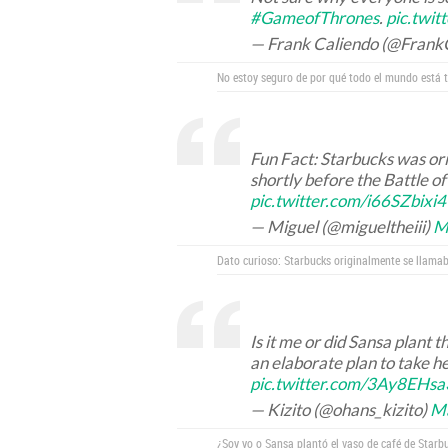
#GameofThrones
.
pic.twi
— Frank Caliendo (@Frank
No estoy seguro de por qué todo el mundo está t
Fun Fact: Starbucks was or
shortly before the Battle o
pic.twitter.com/i66SZbixi4
— Miguel (@migueltheiii)
M
Dato curioso: Starbucks originalmente se llamaba
Is it me or did Sansa plant 
an elaborate plan to take 
pic.twitter.com/3Ay8EHs
— Kizito (@ohans_kizito)
Ma
¿Soy yo o Sansa plantó el vaso de café de Starb