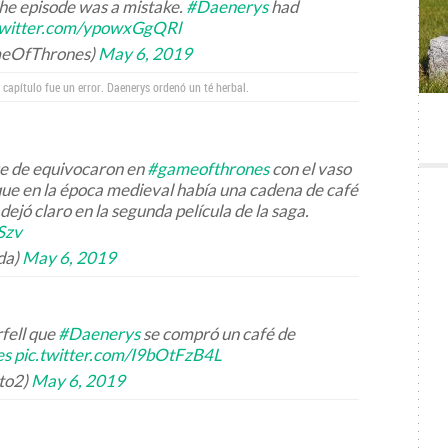
the episode was a mistake.
#Daenerys
had
twitter.com/ypowxGgQRl
meOfThrones)
May 6, 2019
l capítulo fue un error. Daenerys ordenó un té herbal.
ue de equivocaron en
#gameofthrones
con el vaso
que en la época medieval había una cadena de café
ejó claro en la segunda película de la saga.
Szv
da)
May 6, 2019
fell que
#Daenerys
se compró un café de
es
pic.twitter.com/I9bOtFzB4L
to2)
May 6, 2019