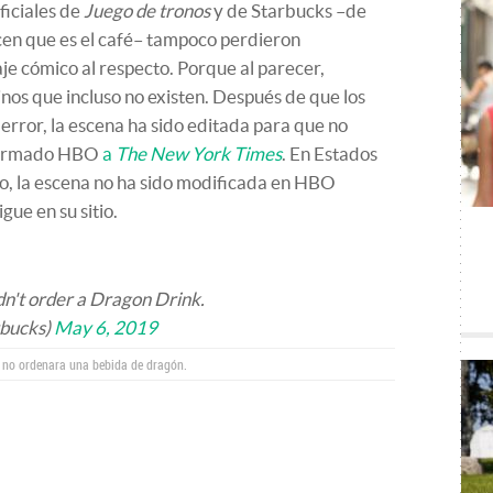
ficiales de
Juego de tronos
y de Starbucks –de
en que es el café– tampoco perdieron
e cómico al respecto. Porque al parecer,
nos que incluso no existen. Después de que los
error, la escena ha sido editada para que no
nfirmado HBO
a
The New York Times
. En Estados
o, la escena no ha sido modificada en HBO
ue en su sitio.
dn't order a Dragon Drink.
rbucks)
May 6, 2019
 no ordenara una bebida de dragón.