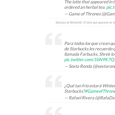
The latte that appeared in 
ordered an herbal tea.
pic.
— Game of Thrones (@Ga
Noticias de Winterfell: El latte que apareció en e
Para todos los que crean q
de Starbucks les recuerdo 
llamada Farbucks. Shrek lo d
pic.twitter.com/1bN9K7Q
— Sexta Ronda (@sextaron
¿Qué tan frío estará Winter
Starbucks?
#GameofThron
— Rafael Rivera (@RafaDa