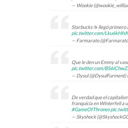
— Wookie (@wookie_willi
Starbucks ☕️ llegó primero 
pic.twitter.com/Lku6kHf
— Farmarato (@Farmarat
Que le den un Emmy al vas
pic.twitter.com/BS6iChw
— Dysul (@DysulFurment)
De verdad que el capitalism
franquicia en Winterfell a u
#GameOfThrones
pic.twi
— Skyshock (@SkyshockG