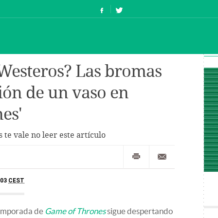
 Westeros? Las bromas
ción de un vaso en
es'
 te vale no leer este artículo
:03
CEST
 temporada de
Game of Thrones
sigue despertando