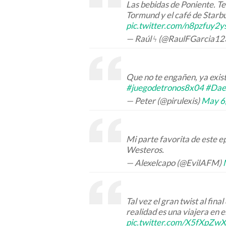
Las bebidas de Poniente. Te
Tormund y el café de Star
pic.twitter.com/n8pzfuy2y
— Raúl ϟ (@RaulFGarcia12
Que no te engañen, ya exis
#juegodetronos8x04
#Dae
— Peter (@pirulexis)
May 6
Mi parte favorita de este e
Westeros.
— Alexelcapo (@EvilAFM)
Tal vez el gran twist al final
realidad es una viajera en 
pic.twitter.com/X5fXpZw