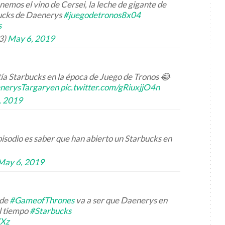
nemos el vino de Cersei, la leche de gigante de
bucks de Daenerys
#juegodetronos8x04
s
3)
May 6, 2019
tía Starbucks en la época de Juego de Tronos 😂
nerysTargaryen
pic.twitter.com/gRiuxjjO4n
, 2019
pisodio es saber que han abierto un Starbucks en
May 6, 2019
 de
#GameofThrones
va a ser que Daenerys en
el tiempo
#Starbucks
XXz