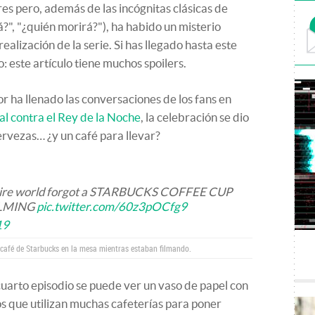
s pero, además de las incógnitas clásicas de
?", "¿quién morirá?"), ha habido un misterio
realización de la serie. Si has llegado hasta este
: este artículo tiene muchos spoilers.
 ha llenado las conversaciones de los fans en
inal contra el Rey de la Noche
, la celebración se dio
ervezas… ¿y un café para llevar?
entire world forgot a STARBUCKS COFFEE CUP
ILMING
pic.twitter.com/60z3pOCfg9
19
 café de Starbucks en la mesa mientras estaban filmando.
cuarto episodio se puede ver un vaso de papel con
los que utilizan muchas cafeterías para poner