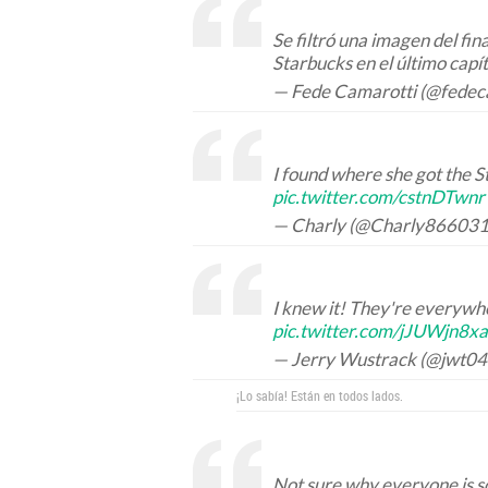
Se filtró una imagen del fin
Starbucks en el último capí
— Fede Camarotti (@fedec
I found where she got the 
pic.twitter.com/cstnDTwn
— Charly (@Charly86603
I knew it! They're everywh
pic.twitter.com/jJUWjn8xa
— Jerry Wustrack (@jwt0
¡Lo sabía! Están en todos lados.
Not sure why everyone is s