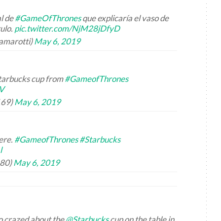
al de
#GameOfThrones
que explicaría el vaso de
tulo.
pic.twitter.com/NjM28jDfyD
amarotti)
May 6, 2019
Starbucks cup from
#GameofThrones
rV
169)
May 6, 2019
ere.
#GameofThrones
#Starbucks
l
480)
May 6, 2019
o crazed about the
@Starbucks
cup on the table in