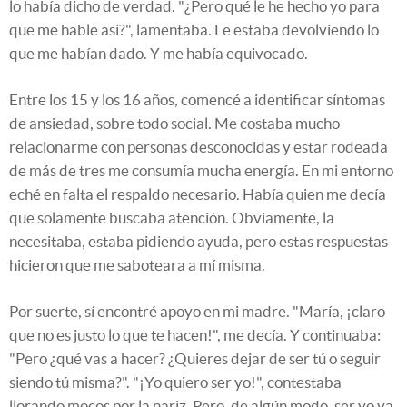
lo había dicho de verdad. "¿Pero qué le he hecho yo para
que me hable así?", lamentaba. Le estaba devolviendo lo
que me habían dado. Y me había equivocado.
Entre los 15 y los 16 años, comencé a identificar síntomas
de ansiedad, sobre todo social. Me costaba mucho
relacionarme con personas desconocidas y estar rodeada
de más de tres me consumía mucha energía. En mi entorno
eché en falta el respaldo necesario. Había quien me decía
que solamente buscaba atención. Obviamente, la
necesitaba, estaba pidiendo ayuda, pero estas respuestas
hicieron que me saboteara a mí misma.
Por suerte, sí encontré apoyo en mi madre. "María, ¡claro
que no es justo lo que te hacen!", me decía. Y continuaba:
"Pero ¿qué vas a hacer? ¿Quieres dejar de ser tú o seguir
siendo tú misma?". "¡Yo quiero ser yo!", contestaba
llorando mocos por la nariz. Pero, de algún modo, ser yo ya