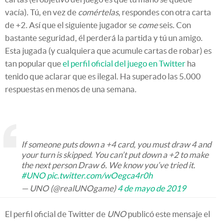
vacía). Tú, en vez de
comértelas
, respondes con otra carta
de +2. Así que el siguiente jugador se
come
seis. Con
bastante seguridad, él perderá la partida y tú un amigo.
Esta jugada (y cualquiera que acumule cartas de robar) es
tan popular que
el perfil oficial del juego en Twitter
ha
tenido que aclarar que es ilegal. Ha superado las 5.000
respuestas en menos de una semana.
If someone puts down a +4 card, you must draw 4 and
your turn is skipped. You can’t put down a +2 to make
the next person Draw 6. We know you’ve tried it.
#UNO
pic.twitter.com/wOegca4r0h
— UNO (@realUNOgame)
4 de mayo de 2019
El perfil oficial de Twitter de
UNO
publicó este mensaje el