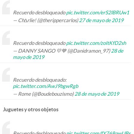
Recuerdo desbloqueado
pic.twitter.com/erS2lBRUw1
— Ch∆rlie! (@therippercarlos)
27 de mayo de 2019
Recuerdo desbloqueado
pic.twitter.com/zoItKfD2sh
— DANNY SANGO 💛💙 (@Danidramon_97)
28 de
mayo de 2019
Recuerdo desbloqueado:
pic.twitter.com/AwJ9bgwRgb
— Rome (@Boudebouzismo)
28 de mayo de 2019
Juguetes y otros objetos
Recuerdo desbloqueado
pic.twitter.com/fY768pwUBs