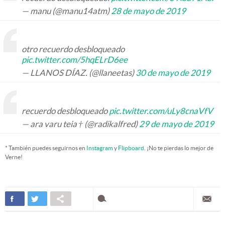
— manu (@manu14atm)
28 de mayo de 2019
otro recuerdo desbloqueado
pic.twitter.com/5hqELrD6ee
— LLANOS DÍAZ. (@llaneetas)
30 de mayo de 2019
recuerdo desbloqueado
pic.twitter.com/uLy8cnaVfV
— ara varu teia † (@radikalfred)
29 de mayo de 2019
* También puedes seguirnos en
Instagram
y
Flipboard
. ¡No te pierdas lo mejor de
Verne!