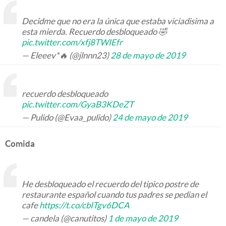
Decidme que no era la única que estaba viciadisima a
esta mierda. Recuerdo desbloqueado 🤣
pic.twitter.com/xfj8TWIEfr
— Eleeev*🔥 (@jlnnn23)
28 de mayo de 2019
recuerdo desbloqueado
pic.twitter.com/GyaB3KDeZT
— Pulido (@Evaa_pulido)
24 de mayo de 2019
Comida
He desbloqueado el recuerdo del tipico postre de
restaurante español cuando tus padres se pedian el
cafe
https://t.co/cbITgv6DCA
— candela (@canutitos)
1 de mayo de 2019