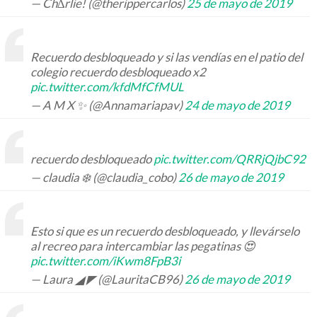
— Ch∆rlie! (@therippercarlos)
25 de mayo de 2019
Recuerdo desbloqueado y si las vendías en el patio del
colegio recuerdo desbloqueado x2
pic.twitter.com/kfdMfCfMUL
— A M X ✨ (@Annamariapav)
24 de mayo de 2019
recuerdo desbloqueado
pic.twitter.com/QRRjQjbC92
— claudia ❄️ (@claudia_cobo)
26 de mayo de 2019
Esto si que es un recuerdo desbloqueado, y llevárselo
al recreo para intercambiar las pegatinas 😍
pic.twitter.com/iKwm8FpB3i
— Laura ◢ ◤ (@LauritaCB96)
26 de mayo de 2019