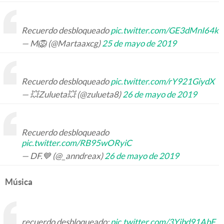
Recuerdo desbloqueado
pic.twitter.com/GE3dMnI64k
— M🦁 (@Martaaxcg)
25 de mayo de 2019
Recuerdo desbloqueado
pic.twitter.com/rY921GiydX
— 💥Zulueta💥 (@zulueta8)
26 de mayo de 2019
Recuerdo desbloqueado
pic.twitter.com/RB95wORyiC
— DF.💙 (@_anndreax)
26 de mayo de 2019
Música
recuerdo desbloqueado:
pic.twitter.com/3Yibd91AbF