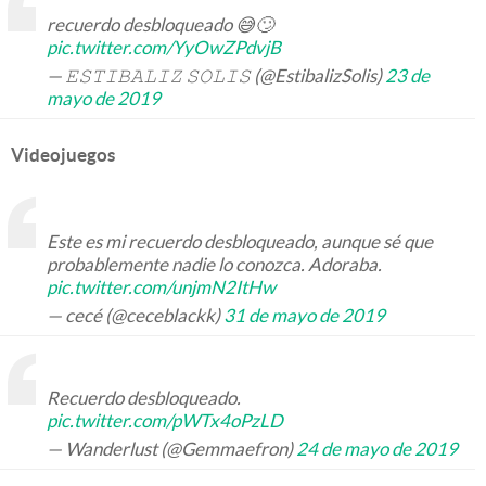
recuerdo desbloqueado 😅🙄
pic.twitter.com/YyOwZPdvjB
— 𝙴𝚂𝚃𝙸𝙱𝙰𝙻𝙸𝚉 𝚂𝙾𝙻𝙸𝚂 (@EstibalizSolis)
23 de
mayo de 2019
Videojuegos
Este es mi recuerdo desbloqueado, aunque sé que
probablemente nadie lo conozca. Adoraba.
pic.twitter.com/unjmN2ItHw
— cecé (@ceceblackk)
31 de mayo de 2019
Recuerdo desbloqueado.
pic.twitter.com/pWTx4oPzLD
— Wanderlust (@Gemmaefron)
24 de mayo de 2019