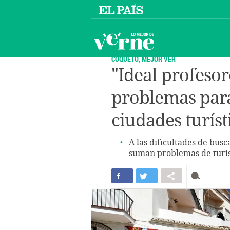
COQUETO, MEJOR VER
"Ideal profesore
problemas para
ciudades turíst
A las dificultades de bus
suman problemas de turisti