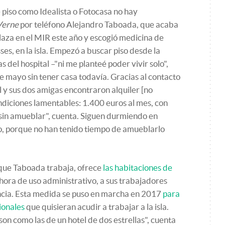
 piso como Idealista o Fotocasa no hay
Verne
por teléfono Alejandro Taboada, que acaba
laza en el MIR este año y escogió medicina de
ses, en la isla. Empezó a buscar piso desde la
 del hospital –"ni me planteé poder vivir solo",
 de mayo sin tener casa todavía. Gracias al contacto
 y sus dos amigas encontraron alquiler [no
diciones lamentables: 1.400 euros al mes, con
 sin amueblar", cuenta. Siguen durmiendo en
lo, porque no han tenido tiempo de amueblarlo
l que Taboada trabaja, ofrece
las habitaciones de
hora de uso administrativo, a sus trabajadores
ncia. Esta medida se puso en marcha en 2017
para
sionales
que quisieran acudir a trabajar a la isla.
son como las de un hotel de dos estrellas", cuenta