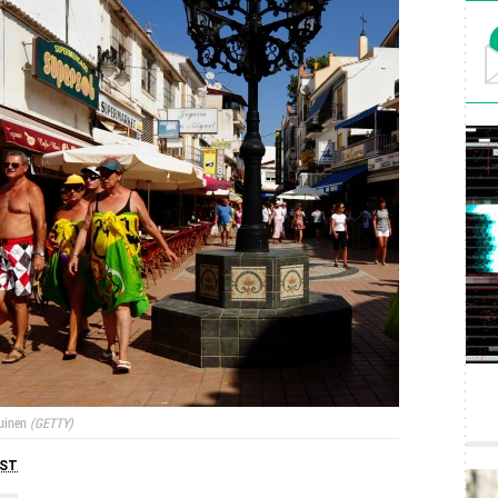
uinen
GETTY
ST