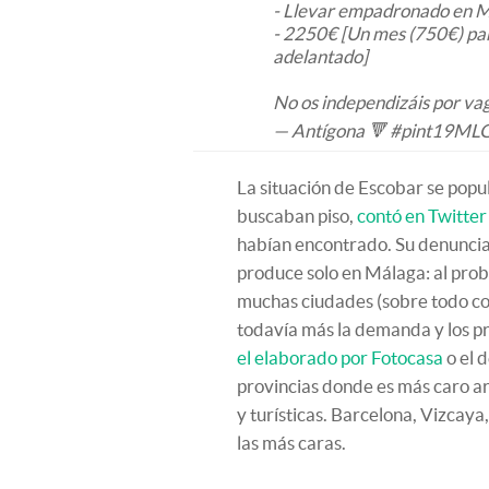
- Llevar empadronado en M
- 2250€ [Un mes (750€) para
adelantado]
No os independizáis por vag
— Antígona 🔻 #pint19ML
La situación de Escobar se popu
buscaban piso,
contó en Twitter
habían encontrado. Su denuncia 
produce solo en Málaga: al prob
muchas ciudades (sobre todo cos
todavía más la demanda y los pr
el elaborado por Fotocasa
o el 
provincias donde es más caro 
y turísticas. Barcelona, Vizcaya
las más caras.