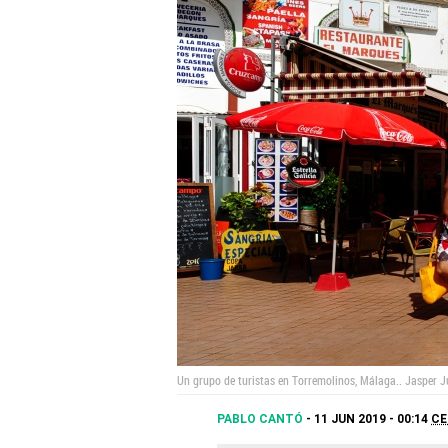
Un grupo de turistas en Torremolinos, Málaga..
Jasper J
PABLO CANTÓ
11 JUN 2019 - 00:14
CE