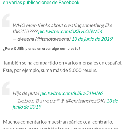
en varias publicaciones de Facebook
.
WHO even thinks about creating something like
this?!?!!????
pic.twitter.com/oXByLOhW54
— dweena (@itsnotdweena)
13 de junio de 2019
¿Pero QUIÉN piensa en crear algo como esto?
También se ha compartido en varios mensajes en español.
Este, por ejemplo, suma más de 5.000 retuits.
Hijo de puta!
pic.twitter.com/iU8ra51MN6
— 𝙻𝚎𝚋𝚘𝚗 𝙱𝚞𝚟𝚎𝚞𝚛™🍷 (@enrisanchezOK)
13 de
junio de 2019
Muchos comentarios muestran pánico o, al contrario,