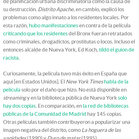
de planificación urbana discriminatoria como la causa de
su destrucción.
Distrito Apache
, en cambio, explicó los
problemas como algo innato a los residentes locales. Por
esta razón,
hubo manifestaciones
en contra de la película
criticando que los residentes
del Bronx fueran retratados
como criminales, drogadictos, prostitutas o locos. Incluso el
entonces alcalde de Nueva York, Ed Koch,
tildó el guion de
racista
.
Curiosamente, la película tuvo más éxito en España que
aquí [en Estados Unidos]. El
New York Times
habla de la
película
solo por el daño que hizo. No está disponible en
streaming
y en la biblioteca pública de Nueva York
solo
hay dos copias
. En comparación, en
la red de bibliotecas
públicas de la Comunidad de Madrid
hay 145 copias.
Otras películas también contribuyeron a popularizar una
imagen negativa del distrito, como
La hoguera de las
vanidades
(1990) y
Duro de matar
(1995).