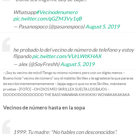
Whatsapp
#Vecinodenumero
pic.twitter.com/qGZM3Vy1qB
— Pasanospoco (@pasanospoco)
August 5, 2019
he probado lo del vecino de número de telefono y estoy
flipando
pic.twitter.com/VUrLWtKHAX
— alex (@SoyFreshh)
August 5, 2019
–¡Soy tu vecino de móvil!Tengo tu mismo número pero con un dígito menos –
Bueno hola "vecino de número" soy el maldito Skrillex y te agradecería que pararas
de escribirmememememememe –Jajaja seguro que no eres Skrillex, mándame
pruebas –[FOTO] –OH DIOS MÍO SKRILLEX SUELTA LOS BAJOS –
DOODODODODODOD THE BASS WAWAWA KIKIKIKIKI WOWAKAKAKAKA
Vecinos de número hasta en la sopa
1999: Tu madre: "No hables con desconocidos".