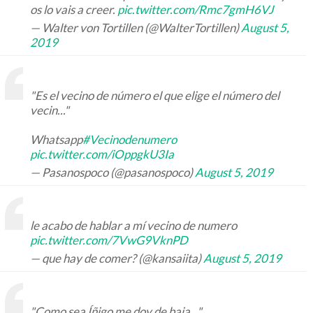
os lo vais a creer.
pic.twitter.com/Rmc7gmH6VJ
— Walter von Tortillen (@WalterTortillen)
August 5,
2019
"Es el vecino de número el que elige el número del
vecin..."
Whatsapp
#Vecinodenumero
pic.twitter.com/iOppgkU3Ia
— Pasanospoco (@pasanospoco)
August 5, 2019
le acabo de hablar a mí vecino de numero
pic.twitter.com/7VwG9VknPD
— que hay de comer? (@kansaiita)
August 5, 2019
"Como sea Íñigo me doy de baja..."