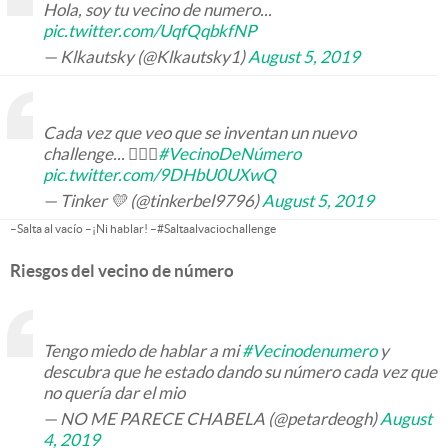
Hola, soy tu vecino de numero...
pic.twitter.com/UqfQqbkfNP
— Klkautsky (@Klkautsky1)
August 5, 2019
Cada vez que veo que se inventan un nuevo
challenge... 🤦🏻‍♀️
#VecinoDeNúmero
pic.twitter.com/9DHbU0UXwQ
— Tinker 💛 (@tinkerbel9796)
August 5, 2019
–Salta al vacío –¡Ni hablar! –#Saltaalvaciochallenge
Riesgos del vecino de número
Tengo miedo de hablar a mi
#Vecinodenumero
y
descubra que he estado dando su número cada vez que
no quería dar el mio
— NO ME PARECE CHABELA (@petardeogh)
August
4, 2019