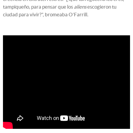
tampiqueño, para pensar que los
aliens
escogieron tu
ciudad para vivir?”, bromeaba O’Farrill.