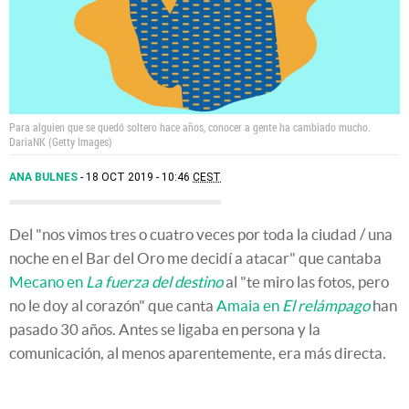
Para alguien que se quedó soltero hace años, conocer a gente ha cambiado mucho.
DariaNK (Getty Images)
ANA BULNES
18 OCT 2019 - 10:46
CEST
Del "nos vimos tres o cuatro veces por toda la ciudad / una
noche en el Bar del Oro me decidí a atacar" que cantaba
Mecano en
La fuerza del destino
al "te miro las fotos, pero
no le doy al corazón" que canta
Amaia en
El relámpago
han
pasado 30 años. Antes se ligaba en persona y la
comunicación, al menos aparentemente, era más directa.