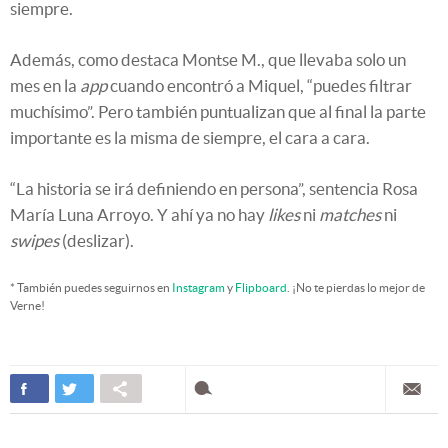
siempre.
Además, como destaca Montse M., que llevaba solo un
mes en la
app
cuando encontró a Miquel, “puedes filtrar
muchísimo”. Pero también puntualizan que al final la parte
importante es la misma de siempre, el cara a cara.
“La historia se irá definiendo en persona”, sentencia Rosa
María Luna Arroyo. Y ahí ya no hay
likes
ni
matches
ni
swipes
(deslizar).
* También puedes seguirnos en
Instagram
y
Flipboard
. ¡No te pierdas lo mejor de
Verne!