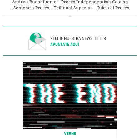
Andreu Buenafuente
Procés Independentista Catalán
Sentencia Procés
Tribunal Supremo
Juicio al Procés
Referéndum 1 de Octubre
Sentencias
Cataluña
Referéndum
Generalitat Cataluña
Autodeterminación
Casos judiciales
Poder judicial
Conflictos políticos
Elecciones
Gobierno autonómico
Televisión
Política autonómica
Juicios
Comunidades autónomas
RECIBE NUESTRA NEWSLETTER
España
Administración autonómica
Proceso judicial
APÚNTATE AQUÍ
Administración pública
Política
VERNE