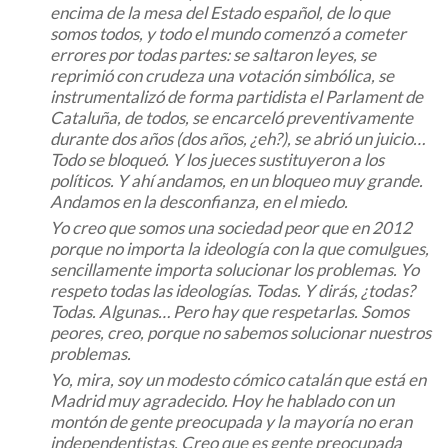
encima de la mesa del Estado español, de lo que
somos todos, y todo el mundo comenzó a cometer
errores por todas partes: se saltaron leyes, se
reprimió con crudeza una votación simbólica, se
instrumentalizó de forma partidista el Parlament de
Cataluña, de todos, se encarceló preventivamente
durante dos años (dos años, ¿eh?), se abrió un juicio…
Todo se bloqueó. Y los jueces sustituyeron a los
políticos. Y ahí andamos, en un bloqueo muy grande.
Andamos en la desconfianza, en el miedo.
Yo creo que somos una sociedad peor que en 2012
porque no importa la ideología con la que comulgues,
sencillamente importa solucionar los problemas. Yo
respeto todas las ideologías. Todas. Y dirás, ¿todas?
Todas. Algunas… Pero hay que respetarlas. Somos
peores, creo, porque no sabemos solucionar nuestros
problemas.
Yo, mira, soy un modesto cómico catalán que está en
Madrid muy agradecido. Hoy he hablado con un
montón de gente preocupada y la mayoría no eran
independentistas. Creo que es gente preocupada