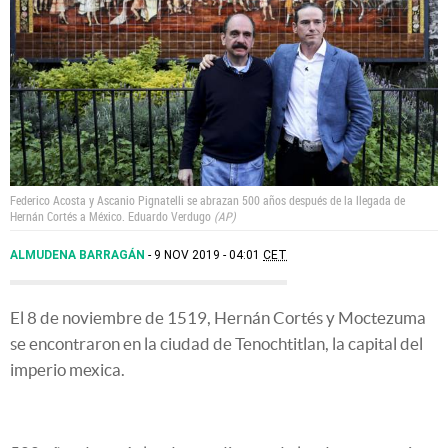
Federico Acosta y Ascanio Pignatelli se abrazan 500 años después de la llegada de
Hernán Cortés a México.
Eduardo Verdugo
AP
ALMUDENA BARRAGÁN
9 NOV 2019 - 04:01
CET
El 8 de noviembre de 1519, Hernán Cortés y Moctezuma
se encontraron en la ciudad de Tenochtitlan, la capital del
imperio mexica.