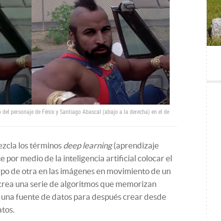
o del personaje de Fénix y Santiago Abascal (abajo a la derecha) en el de
ezcla los términos
deep learning
(aprendizaje
e por medio de la inteligencia artificial colocar el
rpo de otra en las imágenes en movimiento de un
 crea una serie de algoritmos que memorizan
de una fuente de datos para después crear desde
atos.