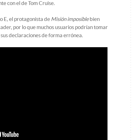
te con el de Tom Cruise.
o E, el protagonista de
Misión imposible
bien
 Hader, por lo que muchos usuarios podrían tomar
e sus declaraciones de forma errónea.