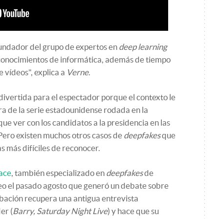
undador del grupo de expertos en
deep learning
n conocimientos de informática, además de tiempo
e vídeos", explica a
Verne
.
divertida para el espectador porque el contexto le
a de la serie estadounidense rodada en la
ue ver con los candidatos a la presidencia en las
Pero existen muchos otros casos de
deepfakes
que
as más difíciles de reconocer.
Face
, también especializado en
deepfakes
de
deo el pasado agosto que generó un debate sobre
rabación recupera una antigua entrevista
er (
Barry, Saturday Night Live
) y hace que su