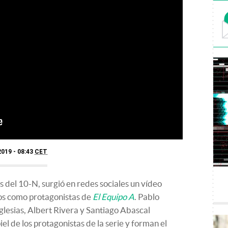
019 - 08:43
CET
s del 10-N, surgió en redes sociales un vídeo
tos como protagonistas de
El Equipo A
. Pablo
lesias, Albert Rivera y Santiago Abascal
el de los protagonistas de la serie y forman el