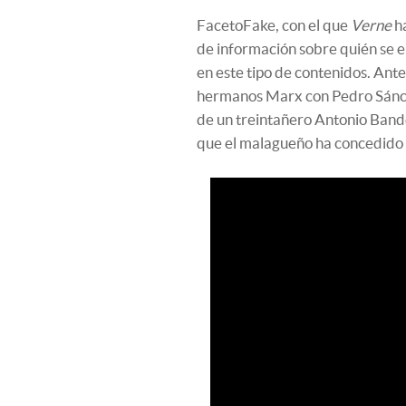
FacetoFake, con el que
Verne
ha
de información sobre quién se e
en este tipo de contenidos. Ante
hermanos Marx con Pedro Sánche
de un treintañero Antonio Bande
que el malagueño ha concedido 