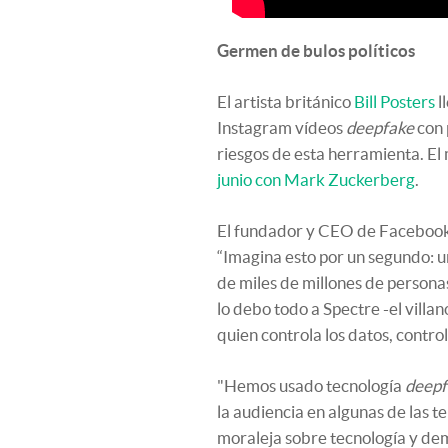
Germen de bulos políticos
El artista británico
Bill Posters
l
Instagram vídeos
deepfake
con 
riesgos de esta herramienta. El 
junio con Mark Zuckerberg
.
El fundador y CEO de Facebook 
“Imagina esto por un segundo: u
de miles de millones de personas,
lo debo todo a Spectre -el villa
quien controla los datos, controla
"Hemos usado tecnología
deepf
la audiencia en algunas de las t
moraleja sobre tecnología y de