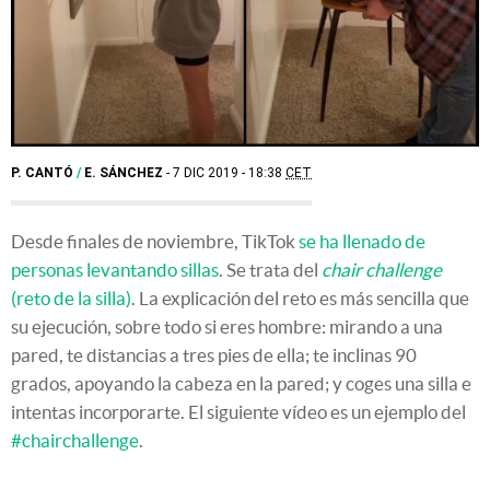
P. CANTÓ
/
E. SÁNCHEZ
7 DIC 2019 - 18:38
CET
Desde finales de noviembre, TikTok
se ha llenado de
personas levantando sillas
. Se trata del
chair challenge
(reto de la silla)
. La explicación del reto es más sencilla que
su ejecución, sobre todo si eres hombre: mirando a una
pared, te distancias a tres pies de ella; te inclinas 90
grados, apoyando la cabeza en la pared; y coges una silla e
intentas incorporarte. El siguiente vídeo es un ejemplo del
#chairchallenge
.