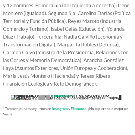
y 12 hombres. Primera fila (de izquierda a derecha): Irene
Montero (Igualdad). Segunda fila: Carolina Darias (Política
Territorial y Función Pública), Reyes Maroto (Industria,
Comercio y Turismo), Isabel Celáa (Educación), Yolanda
Díaz (Trabajo). Tercera fila: Nadia Calviño (Economía y
Transformación Digital), Margarita Robles (Defensa),
Carmen Calvo (ministra de la Presidencia, Relaciones con
las Cortes y Memoria Democrática), Arancha González
Laya (Asuntos Exteriores, Unión Europea y Cooperación),
María Jesús Montero (Hacienda) y Teresa Ribera
(Transición Ecológica y Reto Demográfico).
Adolfo
José Luis
L. Calvo
Felipe
José María
Número
Mariano
Presencia de mujeres en el Gobierno
Pedro
Porcentaje
Rodríguez
50%
0
Suárez
0
0
Sotelo
1
1
1
González
0
0
Jul. 76
Jul. 77
0
Abr. 79
2
Dic. 81
2
Jul. 82
2
Sep. 82
2
2
Dic. 82
2
Jul. 85
2
Jul. 86
3
Jul. 88
3
3
Dic. 89
Azna
r
May. 90
4
Ene. 91
3
Mar. 91
2
Ene. 92
Jun. 92
3
3
Jul. 93
4
de mujeres
May. 94
5
Jul. 95
8
May. 96
8
Ene. 99
8
Abr. 99
7
Los datos incluyen presidente, vicepresidentes/as
Abr. 00
9
Jul. 02
7
Mar. 03
7
Sep. 03
Rajoy
4
Abr. 04
5
Abr. 06
5
Sep. 06
4
Jul. 07
4
Abr. 08
3
Oct. 10
Jul. 11
3
3
Dic. 11
Sánchez
5
Abr. 14
11
Sep. 14
Dic. 14
11
EL PAÍS
Dic. 15
Fuente: Gobierno de España.
Abr. 16
Jul. 16
Ago. 16
Nov. 16
Jun. 18
Ene. 19
Zapater
o
UCD
UCD
PSOE
PP
PP
PSOE
y ministros/as.
PSOE
* También puedes seguirnos en
Instagram
y
Flipboard
. ¡No te pierdas lo mejor de
Verne!