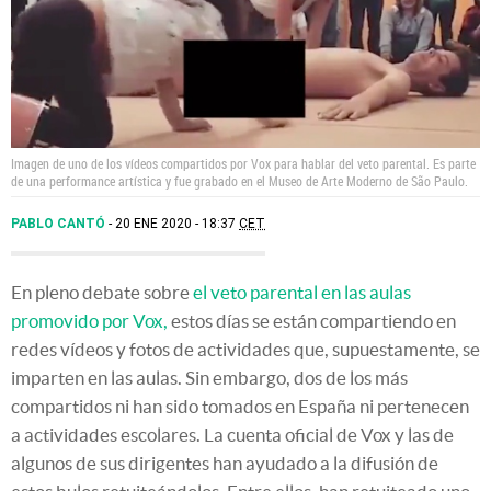
Imagen de uno de los vídeos compartidos por Vox para hablar del veto parental. Es parte
de una performance artística y fue grabado en el Museo de Arte Moderno de São Paulo.
PABLO CANTÓ
20 ENE 2020 - 18:37
CET
En pleno debate sobre
el veto parental en las aulas
promovido por Vox,
estos días se están compartiendo en
redes vídeos y fotos de actividades que, supuestamente, se
imparten en las aulas. Sin embargo, dos de los más
compartidos ni han sido tomados en España ni pertenecen
a actividades escolares. La cuenta oficial de Vox y las de
algunos de sus dirigentes han ayudado a la difusión de