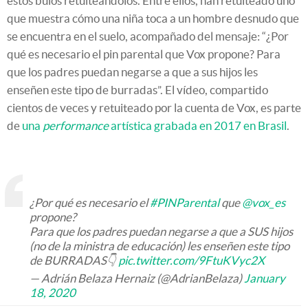
estos bulos retuiteándolos. Entre ellos, han retuiteado uno
que muestra cómo una niña toca a un hombre desnudo que
se encuentra en el suelo, acompañado del mensaje: “¿Por
qué es necesario el pin parental que Vox propone? Para
que los padres puedan negarse a que a sus hijos les
enseñen este tipo de burradas”. El vídeo, compartido
cientos de veces y retuiteado por la cuenta de Vox, es parte
de
una
performance
artística grabada en 2017 en Brasil
.
¿Por qué es necesario el
#PINParental
que
@vox_es
propone?
Para que los padres puedan negarse a que a SUS hijos
(no de la ministra de educación) les enseñen este tipo
de BURRADAS👇
pic.twitter.com/9FtuKVyc2X
— Adrián Belaza Hernaiz (@AdrianBelaza)
January
18, 2020