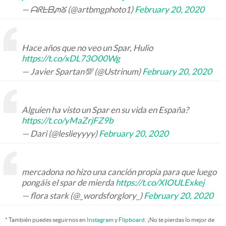
— ᗩᖇᖶᗷᘻᘜ (@artbmgphoto1)
February 20, 2020
Hace años que no veo un Spar, Hulio
https://t.co/xDL73O00Wg
— Javier Spartan💯 (@Ustrinum)
February 20, 2020
Alguien ha visto un Spar en su vida en España?
https://t.co/yMaZrjFZ9b
— Dari (@leslieyyyy)
February 20, 2020
mercadona no hizo una canción propia para que luego
pongáis el spar de mierda
https://t.co/XIOULExkej
— flora stark (@_wordsforglory_)
February 20, 2020
* También puedes seguirnos en
Instagram
y
Flipboard
. ¡No te pierdas lo mejor de