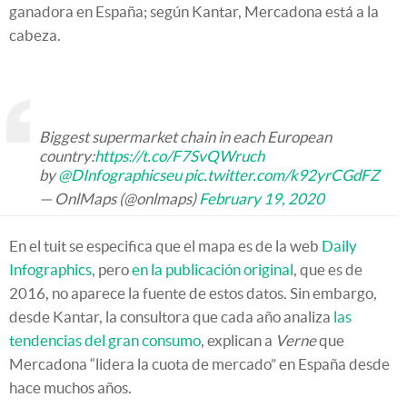
ganadora en España; según Kantar, Mercadona está a la
cabeza.
Biggest supermarket chain in each European
country:
https://t.co/F7SvQWruch
by
@DInfographicseu
pic.twitter.com/k92yrCGdFZ
— OnlMaps (@onlmaps)
February 19, 2020
En el tuit se especifica que el mapa es de la web
Daily
Infographics
, pero
en la publicación original
, que es de
2016, no aparece la fuente de estos datos. Sin embargo,
desde Kantar, la consultora que cada año analiza
las
tendencias del gran consumo
, explican a
Verne
que
Mercadona “lidera la cuota de mercado” en España desde
hace muchos años.