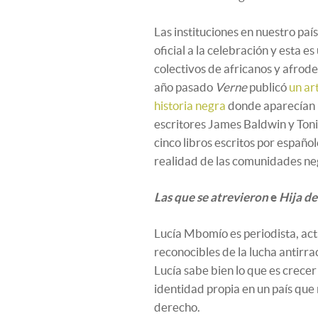
Las instituciones en nuestro pa
oficial a la celebración y esta e
colectivos de africanos y afrod
año pasado
Verne
publicó
un ar
historia negra
donde aparecían 
escritores James Baldwin y Toni
cinco libros escritos por españo
realidad de las comunidades ne
Las que se atrevieron
e
Hija de
Lucía Mbomío es periodista, act
reconocibles de la lucha antirr
Lucía sabe bien lo que es crece
identidad propia en un país qu
derecho.