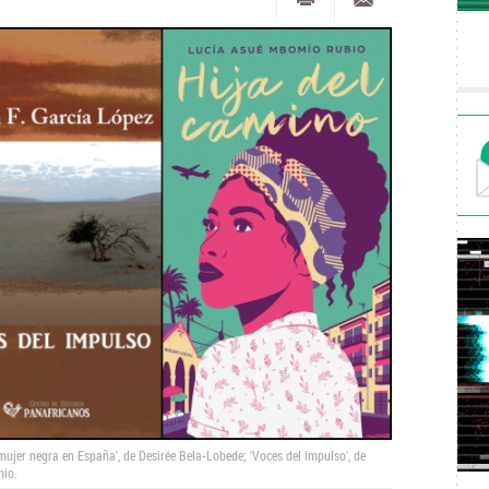
mujer negra en España', de Desirée Bela-Lobede; 'Voces del impulso', de
mio.