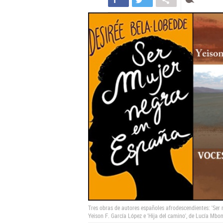
Tres obras de autores españoles afrodescendientes: 'Ser 
Yeison F. García López e 'Hija del camino', de Lucía Mbo