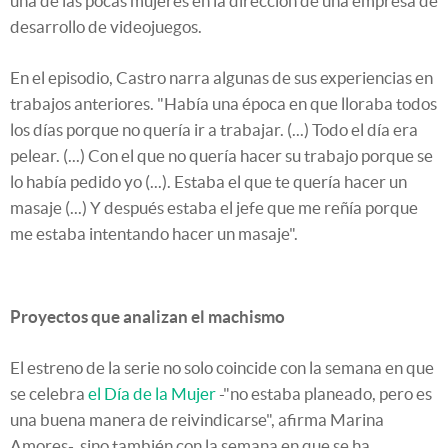
una de las pocas mujeres en la dirección de una empresa de
desarrollo de videojuegos.
En el episodio, Castro narra algunas de sus experiencias en
trabajos anteriores. "Había una época en que lloraba todos
los días porque no quería ir a trabajar. (...) Todo el día era
pelear. (...) Con el que no quería hacer su trabajo porque se
lo había pedido yo (...). Estaba el que te quería hacer un
masaje (...) Y después estaba el jefe que me reñía porque
me estaba intentando hacer un masaje".
Proyectos que analizan el machismo
El estreno de la serie no solo coincide con la semana en que
se celebra
el Día de la Mujer
-"no estaba planeado, pero es
una buena manera de reivindicarse", afirma Marina
Amores-, sino también con la semana en que se ha