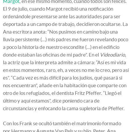
Margot
, en ese mismo momento, cuando todos son felices.
El 9 de julio, cuando Margot recibió una notificación
ordenándole presentarse ante las autoridades para ser
deportada a un campo de trabajo, decidieron ocultarse. La
Ana escritora anota: “Nos pusimos en camino bajo una
lluvia persistente (…) mis padres me fueron revelando poco
a poco la historia de nuestro escondite (…) en el edificio
donde estaban las oficinas de mi padre”. En el
Videodiario
,
la actriz que la interpreta admite a cámara: “Así es mi vida
en estos momentos, raro, eh, a veces no me lo creo, pero así
es”. “Cada vez es más difícil para los judíos, qué pasará si
nos encuentran”, añade en la habitación que comparte con
otro de los refugiados, el dentista Fritz Pfeffer. “Llegó el
último y aquí estamos”, dice poniendo cara de
circunstancias y enfocando la cama supletoria de Pfeffer.
Con los Frank se ocultó también el matrimonio formado
por Hermann y Auguste Van Pels y su hijo, Peter. Ana