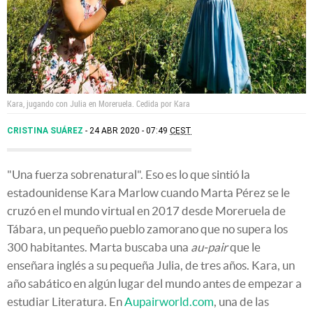
Kara, jugando con Julia en Moreruela.
Cedida por Kara
CRISTINA SUÁREZ
24 ABR 2020 - 07:49
CEST
"Una fuerza sobrenatural". Eso es lo que sintió la
estadounidense Kara Marlow cuando Marta Pérez se le
cruzó en el mundo virtual en 2017 desde Moreruela de
Tábara, un pequeño pueblo zamorano que no supera los
300 habitantes. Marta buscaba una
au-pair
que le
enseñara inglés a su pequeña Julia, de tres años. Kara, un
año sabático en algún lugar del mundo antes de empezar a
estudiar Literatura. En
Aupairworld.com
, una de las