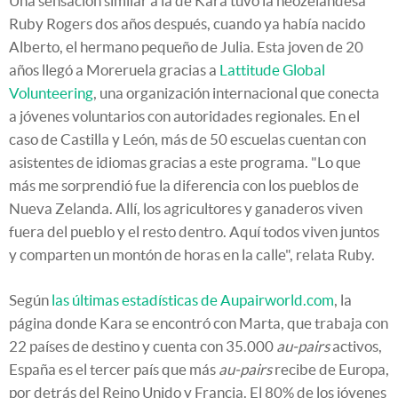
Una sensación similar a la de Kara tuvo la neozelandesa
Ruby Rogers dos años después, cuando ya había nacido
Alberto, el hermano pequeño de Julia. Esta joven de 20
años llegó a Moreruela gracias a
Lattitude Global
Volunteering
, una organización internacional que conecta
a jóvenes voluntarios con autoridades regionales. En el
caso de Castilla y León, más de 50 escuelas cuentan con
asistentes de idiomas gracias a este programa. "Lo que
más me sorprendió fue la diferencia con los pueblos de
Nueva Zelanda. Allí, los agricultores y ganaderos viven
fuera del pueblo y el resto dentro. Aquí todos viven juntos
y comparten un montón de horas en la calle", relata Ruby.
Según
las últimas estadísticas de Aupairworld.com
, la
página donde Kara se encontró con Marta, que trabaja con
22 países de destino y cuenta con 35.000
au-pairs
activos,
España es el tercer país que más
au-pairs
recibe de Europa,
por detrás del Reino Unido y Francia. El 80% de los jóvenes