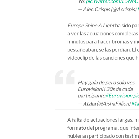
Yo:
pic.twitter.com/L5NnC
— Alec.Crispis (@Acrispis)
Europe Shine A Light
ha sido pa
a ver las actuaciones completas 
minutos para hacer bromas y me
pestañeaban, se las perdían. El
videoclip de las canciones que h
Hay gala de pero solo ves
Eurovision!! 20s de cada
participante
#Eurovision
pi
— 𝐀𝐢𝐬𝐡𝐚 (@AishaFillion)
Ma
A falta de actuaciones largas, m
formato del programa, que inter
hubieran participado con testim