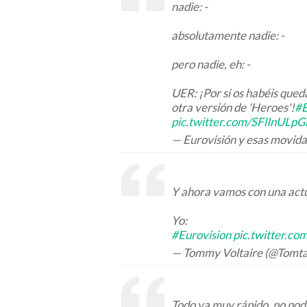
nadie: -
absolutamente nadie: -
pero nadie, eh: -
UER: ¡Por si os habéis que
otra versión de 'Heroes'!
#E
pic.twitter.com/SFlInULpG
— Eurovisión y esas movid
Y ahora vamos con una actu
Yo:
#Eurovision
pic.twitter.
— Tommy Voltaire (@Tomta
Todo va muy rápido, no pod