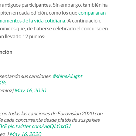
de antiguos participantes. Sin embargo, también ha
epiten en cada edición, como los que
compararan
momentos de la vida cotidiana.
A continuación,
 cómicos que, de haberse celebrado el concurso en
an llevado 12 puntos:
anción
esentando sus canciones.
#shineALight
K9c
omloz)
May 16, 2020
con todas las canciones de Eurovision 2020 con
de cada concursante desde platós de sus países
TVE
pic.twitter.com/vlqQLYnxGJ
pez_)
May 16, 2020