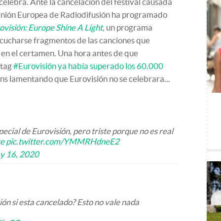
celebra. Ante la cancelación del festival causada
la Unión Europea de Radiodifusión ha programado
ovisión: Europe Shine A Light
,
un programa
scucharse fragmentos de las canciones que
 en el certamen. Una hora antes de que
htag
#Eurovisión
ya había superado los 60.000
ns lamentando que Eurovisión no se celebrara...
ecial de Eurovisión, pero triste porque no es real
ve
pic.twitter.com/YMMRHdneE2
y 16, 2020
ión si esta cancelado? Esto no vale nada