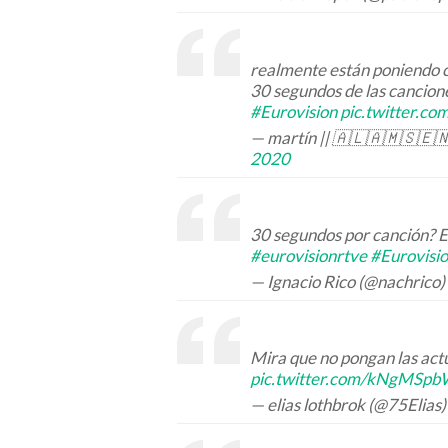
realmente están poniendo c
30 segundos de las cancione
#Eurovision
pic.twitter.
— martín || 🇦🇱🇦🇲🇸🇪
2020
30 segundos por canción? E
#eurovisionrtve
#Eurovisi
— Ignacio Rico (@nachrico)
Mira que no pongan las actu
pic.twitter.com/kNgMSp
— elias lothbrok (@75Elias