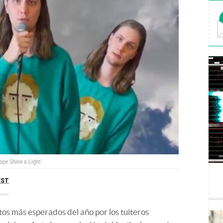
ope Shine a Light'
EST
os más esperados del año por los tuiteros