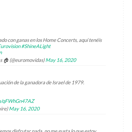
dado con ganas en los Home Concerts, aquí tenéis
urovision
#ShineALight
n
as 🏠 (@euromovidas)
May 16, 2020
ación de la ganadora de Israel de 1979.
com/qFWhGn47AZ
ire)
May 16, 2020
emos disfrutar nada, no me gusta lo que estoy