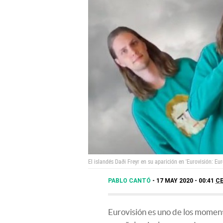
El islandés Daði Freyr en su aparición en 'Eurovisión: Eur
PABLO CANTÓ
17 MAY 2020 - 00:41
C
Eurovisión es uno de los moment