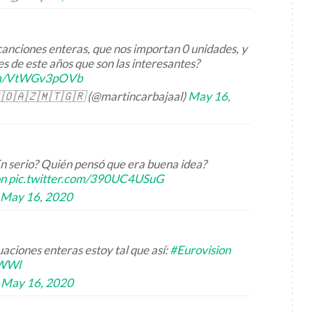
anciones enteras, que nos importan 0 unidades, y
s de este años que son las interesantes?
com/VtWGv3pOVb
🇴🇦🇿🇲🇹🇬🇷 (@martincarbajaal)
May 16,
n serio? Quién pensó que era buena idea?
on
pic.twitter.com/390UC4USuG
May 16, 2020
aciones enteras estoy tal que así:
#Eurovision
bWWl
)
May 16, 2020