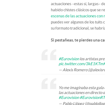
actuaciones –estas sí, largas– 
habido chistes clásicos que se r
escenas de las actuaciones con 
puedes ver algunos de los tuits
su formato tradicional, se habrí
Si pestañeas, te pierdes una c
#Eurovision
los artistas pr
pic.twitter.com/3kE1KTm
— Alexis Romero (@alexisr
Yo me imaginaba esta gala 
las actuaciones en directo 
#Eurovision
#EurovisionR
— Pablo Llópez (@pablollo