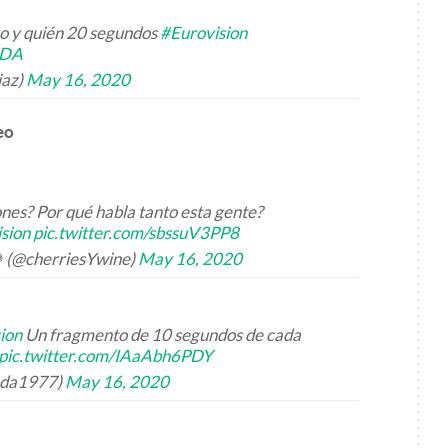
ro y quién 20 segundos
#Eurovision
FDA
iaz)
May 16, 2020
eo
nes? Por qué habla tanto esta gente?
sion
pic.twitter.com/sbssuV3PP8
 (@cherriesYwine)
May 16, 2020
ion
Un fragmento de 10 segundos de cada
pic.twitter.com/IAaAbh6PDY
anda1977)
May 16, 2020