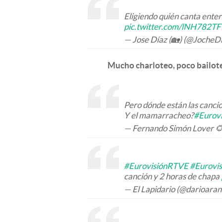
Eligiendo quién canta ente
pic.twitter.com/lNH782T
— Jose Díaz (🏡) (@JocheD
Mucho charloteo, poco bailot
Pero dónde están las cancio
Y el mamarracheo?
#Eurovi
— Fernando Simón Lover 
#EurovisiónRTVE
#Eurovis
canción y 2 horas de chapa
— El Lapidario (@darioar