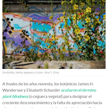
Gordolobo, hierba yesquera y ricino.
Aina S. Erice
A finales de los años noventa, los botánicos James H.
Wandersee y Elisabeth Schussler
acuñaron el término
plant blindness
(o ceguera vegetal) para designar el
creciente desconocimiento y la falta de apreciación hacia