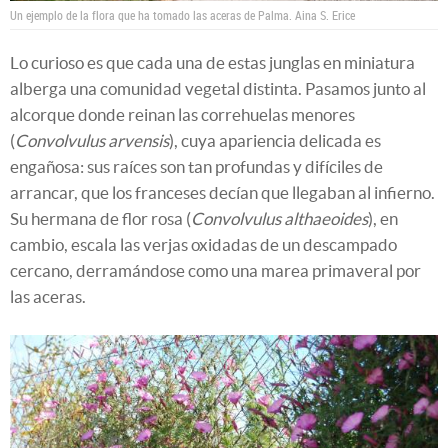
Un ejemplo de la flora que ha tomado las aceras de Palma.
Aina S. Erice
Lo curioso es que cada una de estas junglas en miniatura
alberga una comunidad vegetal distinta. Pasamos junto al
alcorque donde reinan las correhuelas menores
(
Convolvulus arvensis
), cuya apariencia delicada es
engañosa: sus raíces son tan profundas y difíciles de
arrancar, que los franceses decían que llegaban al infierno.
Su hermana de flor rosa (
Convolvulus althaeoides
), en
cambio, escala las verjas oxidadas de un descampado
cercano, derramándose como una marea primaveral por
las aceras.