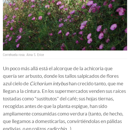
Correhuela rosa.
Aina S. Erice
Un poco más allá está el alcorque de la achicoria que
quería ser arbusto, donde los tallos salpicados de flores
azul cielo de
Cichorium intybus
han crecido tanto, que me
llegan a la cintura. En los supermercados venden sus raíces
tostadas como "sustitutos" del café; sus hojas tiernas,
recogidas antes de que la planta espigue, han sido
ampliamente consumidas como verdura (tanto, de hecho,
que llegamos a domesticarlas, convirtiéndolas en pálidas
endivias, o en rojizos
radicchio
...).