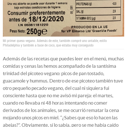
Mi primer queso vegano. Además de este, también compré uno untable, estilo
Philadelphia y también a base de coco, que estaba muy conseguido
Además de las recetas que puedes leer en el menú, muchas
comidas y cenas las hemos acompañado de la santísima
trinidad del picoteo vegano: picos de pan tostado,
guacamole y hummus. Dentro de ese picoteo también tuve
otro pequeño pecado vegano, del cual ni siquiera fui
consciente hasta que no me avisó mi pareja: el martes,
cuando no llevaba ni 48 horas intentando no comer
derivados de los animales, se me ocurrió rematar la cena
mojando unos picos en miel. “¿Sabes que eso lo hacen las
abejas?”. Obviamente, sí lo sabía, pero se me había caído