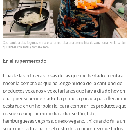
Cocinando a dos fogones: en la olla, preparaba una crema fría de zanahoria. En la sartén,
guisantes con tofu y tomate seco
En el supermercado
Una de las primeras cosas de las que me he dado cuenta al
hacer la compra es que no tengo ni idea de la cantidad de
productos veganos y vegetarianos que hay a día de hoy en
cualquier supermercado. La primera parada para llenar mi
cesta fue en un herbolario, para comprar los productos que
no suelo comprar en mi día a día: seitán, tofu,
hamburguesas veganas, queso vegano… Y, cuando fui a un
supermercado a hacer el resto de la compra, vi que todos