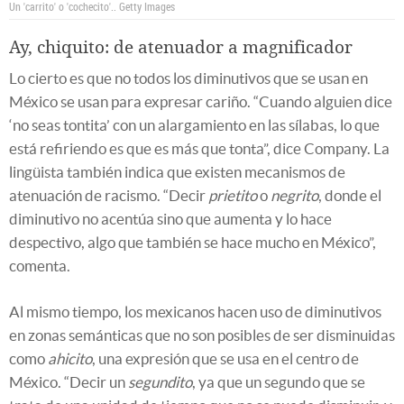
Un 'carrito' o 'cochecito'..
Getty Images
Ay, chiquito: de atenuador a magnificador
Lo cierto es que no todos los diminutivos que se usan en
México se usan para expresar cariño. “Cuando alguien dice
‘no seas tontita’ con un alargamiento en las sílabas, lo que
está refiriendo es que es más que tonta”, dice Company. La
lingüista también indica que existen mecanismos de
atenuación de racismo. “Decir
prietito
o
negrito
, donde el
diminutivo no acentúa sino que aumenta y lo hace
despectivo, algo que también se hace mucho en México”,
comenta.
Al mismo tiempo, los mexicanos hacen uso de diminutivos
en zonas semánticas que no son posibles de ser disminuidas
como
ahicito
, una expresión que se usa en el centro de
México. “Decir un
segundito
, ya que un segundo que se