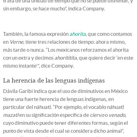
trata de una unidad de tiempo que no se puede disminuir, y
sin embargo, se hace mucho”, indica Company.
También, la famosa expresión
ahorita
, que como contamos
en
Verne
, tiene tres relaciones de tiempo: ahora mismo,
más tarde o nunca. “Los mexicanos reforzamos el ahorita
con un extra y decimos
ahorititita
, que quiere decir ‘en este
mismo instante’”, dice Company.
La herencia de las lenguas indígenas
Dávila Garibi indica que el uso de diminutivos en México
tiene una fuerte herencia de lenguas indígenas, en
particular del náhuatl. “Por ejemplo, el vocablo náhuatl
mazatl
en su significación específica de
ciervo
o
venado
,
cuyo diminutivo puede tener diferentes formas, según el
punto de vista desde el cual se considera dicho animal”,