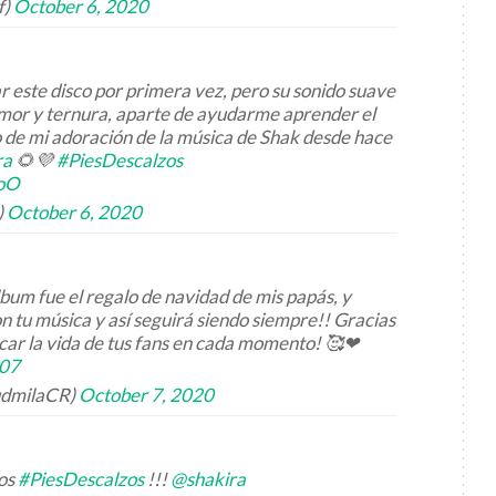
f)
October 6, 2020
ar este disco por primera vez, pero su sonido suave
 amor y ternura, aparte de ayudarme aprender el
 de mi adoración de la música de Shak desde hace
ra
🌻💜
#PiesDescalzos
UoO
)
October 6, 2020
bum fue el regalo de navidad de mis papás, y
n tu música y así seguirá siendo siempre!! Gracias
rcar la vida de tus fans en cada momento! 🥰❤
D07
udmilaCR)
October 7, 2020
ños
#PiesDescalzos
!!!
@shakira