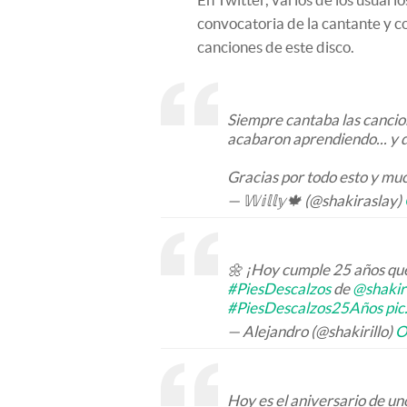
convocatoria de la cantante y c
canciones de este disco.
Siempre cantaba las cancione
acabaron aprendiendo... y 
Gracias por todo esto y m
— 𝕎𝕚𝕝𝕝𝕪🍁 (@shakiraslay)
🌼 ¡Hoy cumple 25 años que
#PiesDescalzos
de
@shakir
#PiesDescalzos25Años
pi
— Alejandro (@shakirillo)
O
Hoy es el aniversario de un