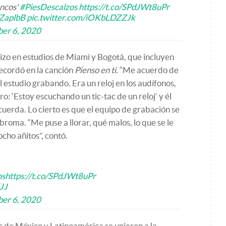
ancos'
#PiesDescalzos
https://t.co/SPdJWt8uPr
WZaplbB
pic.twitter.com/iOKbLDZZJk
er 6, 2020
izo en estudios de Miami y Bogotá, que incluyen
ecordó en la canción
Pienso en ti.
“Me acuerdo de
 estudio grabando. Era un reloj en los audífonos,
iero: ‘Estoy escuchando un tic-tac de un reloj’ y él
cuerda. Lo cierto es que el equipo de grabación se
broma. “Me puse a llorar, qué malos, lo que se le
cho añitos”, contó.
os
https://t.co/SPdJWt8uPr
JJ
er 6, 2020
os de México y Latinoamérica se unieron a la