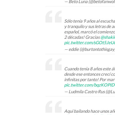
— Beto Luna (@betofanwol
Sólo tenía 9 años al escuch
y tranquilo y sus letras de
español, marcó el comienzo
2 décadas! Gracias
@shaki
pic.twitter.com/sGOt5Je
— eddie (@burtontothisgay
Cuando tenia 8 años este ál
desde ese entonces crecí co
infinitas por tanto! Por ma
pic.twitter.com/bqzKOPI
— Ludmila Castro Rus (@L
Aqui bailando hace unos a