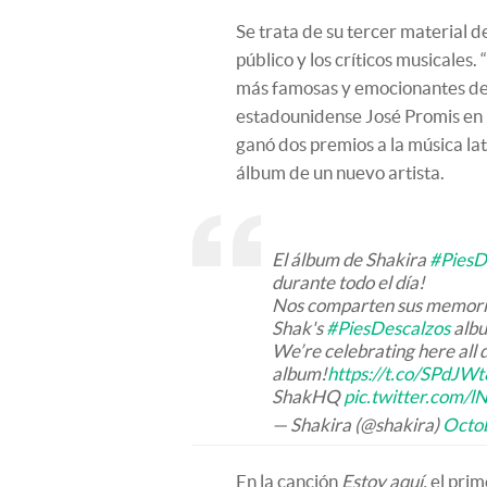
Se trata de su tercer material d
público y los críticos musicales.
más famosas y emocionantes de 
estadounidense José Promis en u
ganó dos premios a la música la
álbum de un nuevo artista.
El álbum de Shakira
#PiesD
durante todo el día!
Nos comparten sus memori
Shak's
#PiesDescalzos
albu
We’re celebrating here all 
album!
https://t.co/SPdJW
ShakHQ
pic.twitter.com
— Shakira (@shakira)
Octob
En la canción
Estoy aquí,
el prim