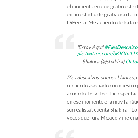
el momento en que grabó este d
en un estudio de grabación tan
DiPersia. Me acuerdo de toda es
'Estoy Aquí'
#PiesDescalzo
pic.twitter.com/bKKXn1
— Shakira (@shakira)
Octob
Pies descalzos, sueños blancos
,
recuerdo asociado con nuestro p
acuerdo del video, fue espectacu
en ese momento era muy fanática
surrealista”, cuenta Shakira. “L
veces que fui a México y me ena