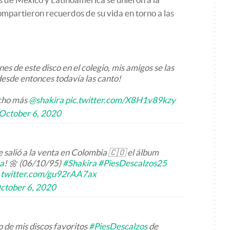
ompartieron recuerdos de su vida en torno a las
s de este disco en el colegio, mis amigos se las
desde entonces todavía las canto!
ucho más
@shakira
pic.twitter.com/X8H1v89kzy
October 6, 2020
 salió a la venta en Colombia 🇨🇴 el álbum
a
! 🌼 (06/10/95)
#Shakira
#PiesDescalzos25
c.twitter.com/gu92rAA7ax
ctober 6, 2020
o de mis discos favoritos
#PiesDescalzos
de