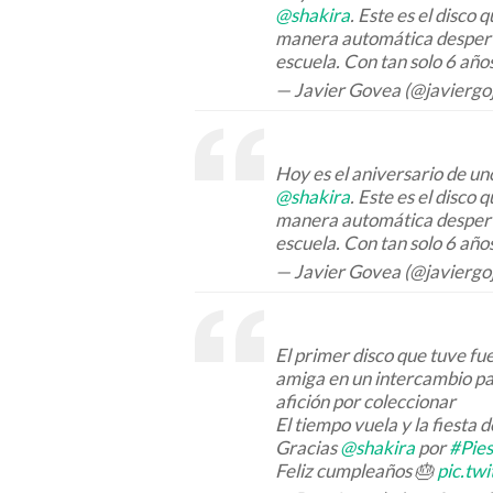
@shakira
. Este es el disc
manera automática desperta
escuela. Con tan solo 6 año
— Javier Govea (@javiergo
Hoy es el aniversario de un
@shakira
. Este es el disc
manera automática desperta
escuela. Con tan solo 6 año
— Javier Govea (@javiergo
El primer disco que tuve f
amiga en un intercambio p
afición por coleccionar
El tiempo vuela y la fiesta 
Gracias
@shakira
por
#Pie
Feliz cumpleaños 🎂
pic.tw