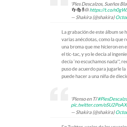
'Pies Descalzos, Sueños Bl
👣🎭🎙👰
https://t.co/n0g
— Shakira (@shakira)
Octob
La grabación de este álbum se h
varias anécdotas, como la que r
una broma que me hicieron en el
el tic-tac, y yo le decía al ingen
decía ‘no escuchamos nada’”, re
puso de acuerdo para jugarle la 
puede hacer a una niña de diecio
'Pienso en Ti'
#PiesDescalz
pic.twitter.com/oSU2PoAX
— Shakira (@shakira)
Octob
En Twitter, varios de los usuari