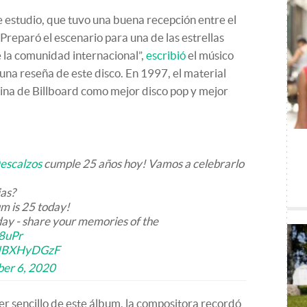
e estudio, que tuvo una buena recepción entre el
 “Preparó el escenario para una de las estrellas
la comunidad internacional”,
escribió
el músico
na reseña de este disco. En 1997, el material
tina de Billboard como mejor disco pop y mejor
escalzos
cumple 25 años hoy! Vamos a celebrarlo
as?
m is 25 today!
day - share your memories of the
t8uPr
/lNBXHyDGzF
er 6, 2020
er sencillo de este álbum, la compositora recordó