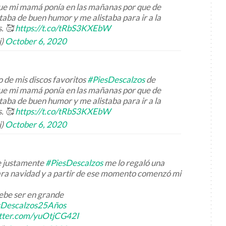
o que mi mamá ponía en las mañanas por que de
ba de buen humor y me alistaba para ir a la
s. 🥰
https://t.co/tRbS3KXEbW
j)
October 6, 2020
o de mis discos favoritos
#PiesDescalzos
de
o que mi mamá ponía en las mañanas por que de
ba de buen humor y me alistaba para ir a la
s. 🥰
https://t.co/tRbS3KXEbW
j)
October 6, 2020
ue justamente
#PiesDescalzos
me lo regaló una
ara navidad y a partir de ese momento comenzó mi
debe ser en grande
sDescalzos25Años
itter.com/yuOtjCG42I