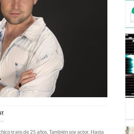
ST
hico trans de 25 años. También soy actor. Hasta