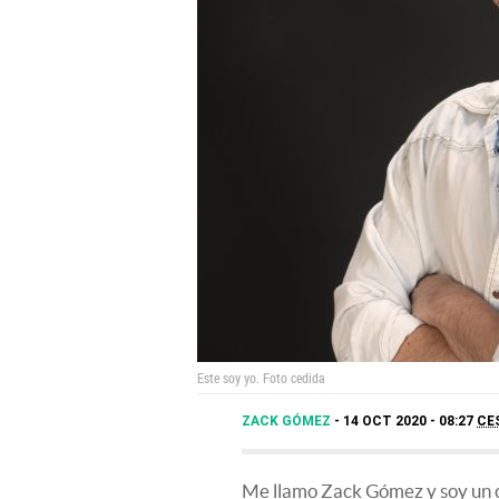
Este soy yo.
Foto cedida
ZACK GÓMEZ
14 OCT 2020 - 08:27
CE
Me llamo Zack Gómez y soy un c