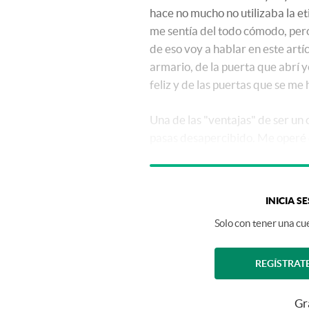
hace no mucho no utilizaba la e
me sentía del todo cómodo, pero
de eso voy a hablar en este artí
armario, de la puerta que abrí
feliz y de las puertas que se me 
Una de las "ventajas" de ser un
pasas desapercibido. Me operé 
INICIA S
Solo con tener una cue
REGÍSTRAT
Gr