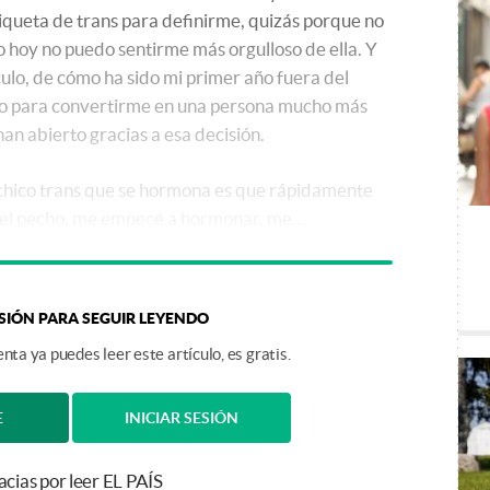
tiqueta de trans para definirme, quizás porque no
 hoy no puedo sentirme más orgulloso de ella. Y
culo, de cómo ha sido mi primer año fuera del
 yo para convertirme en una persona mucho más
han abierto gracias a esa decisión.
 chico trans que se hormona es que rápidamente
el pecho, me empecé a hormonar, me...
ESIÓN PARA SEGUIR LEYENDO
nta ya puedes leer este artículo, es gratis.
E
INICIAR SESIÓN
acias por leer EL PAÍS