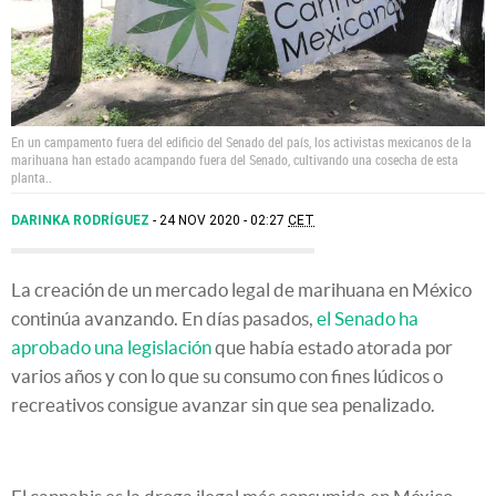
En un campamento fuera del edificio del Senado del país, los activistas mexicanos de la
marihuana han estado acampando fuera del Senado, cultivando una cosecha de esta
planta..
DARINKA RODRÍGUEZ
24 NOV 2020 - 02:27
CET
La creación de un mercado legal de marihuana en México
continúa avanzando. En días pasados,
el Senado ha
aprobado una legislación
que había estado atorada por
varios años y con lo que su consumo con fines lúdicos o
recreativos consigue avanzar sin que sea penalizado.