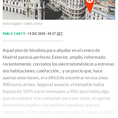
Giulia Caggioni / EyeEm
Getty
PABLO CANTÓ
19 DIC 2020 - 09:27
CET
Aquel piso de Idealista para alquilar en el centro de
Madrid parecía perfecto. Exterior, amplio, reformado
recientemente, con todos los electrodomésticos a estrenar,
dos habitaciones, calefacción… y un precio que, hace
apenas unos meses, era difícil de encontrar en esa zona:
900 euros al mes. Según el anuncio, el inmueble había
bajado de 1095 euros mensuales a 900, pero había algo
que no contaba: tras contactar para una visita, un agente
inmobiliario explica a los posibles inquilinos que esa
cantidad es “el precio para el primer año”. Después, la tarifa