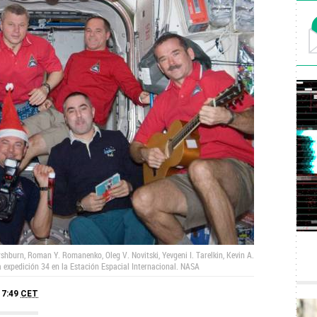
hburn, Roman Y. Romanenko, Oleg V. Novitski, Yevgeni I. Tarelkin, Kevin A.
a expedición 34 en la Estación Espacial Internacional.
NASA
17:49
CET