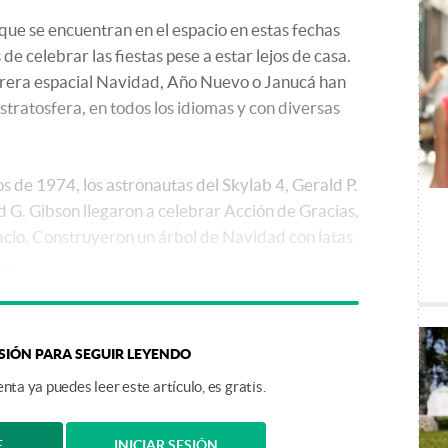
ue se encuentran en el espacio en estas fechas
e celebrar las fiestas pese a estar lejos de casa.
carrera espacial Navidad, Año Nuevo o Janucá han
estratosfera, en todos los idiomas y con diversas
os de 1974, los astronautas del Skylab 4, Gerald P.
 G. Gibson llegaron a celebrar Acción de Gracias,
cio. Construyeron un árbol de Navidad con latas
..
ESIÓN PARA SEGUIR LEYENDO
nta ya puedes leer este artículo, es gratis.
E
INICIAR SESIÓN