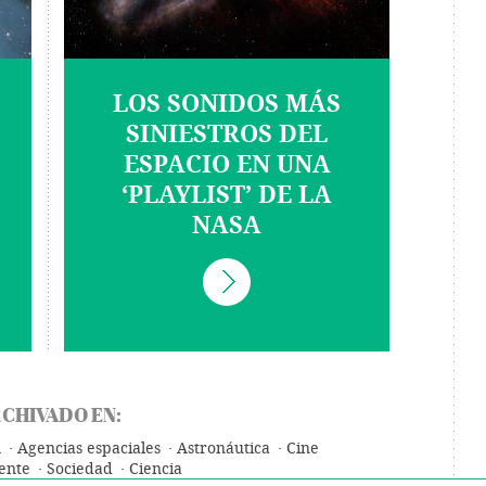
LOS SONIDOS MÁS
SINIESTROS DEL
ESPACIO EN UNA
‘PLAYLIST’ DE LA
NASA
CHIVADO EN:
A
Agencias espaciales
Astronáutica
Cine
ente
Sociedad
Ciencia