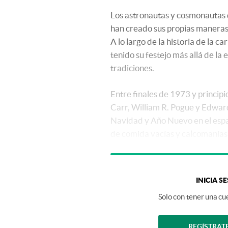
Los astronautas y cosmonautas q
han creado sus propias maneras d
A lo largo de la historia de la 
tenido su festejo más allá de la 
tradiciones.
Entre finales de 1973 y principi
Carr, William R. Pogue y Edward
Navidad y Año Nuevo en el espa
de comida vacías y calcomanías.
INICIA S
Solo con tener una cue
REGÍSTRAT