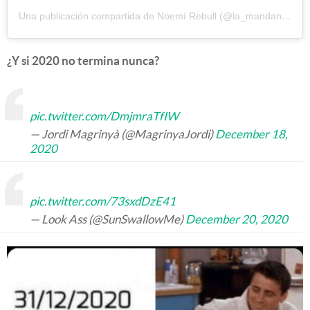
Una publicación compartida de Noemí Rebull (@la_mandanga)
¿Y si 2020 no termina nunca?
pic.twitter.com/DmjmraTfIW
— Jordi Magrinyà (@MagrinyaJordi)
December 18,
2020
pic.twitter.com/73sxdDzE41
— Look Ass (@SunSwallowMe)
December 20, 2020