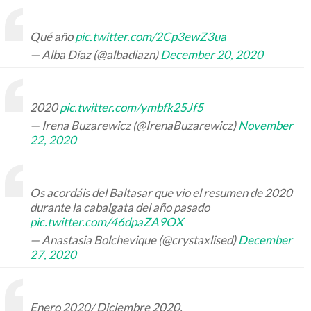
Qué año
pic.twitter.com/2Cp3ewZ3ua
— Alba Díaz (@albadiazn)
December 20, 2020
2020
pic.twitter.com/ymbfk25Jf5
— Irena Buzarewicz (@IrenaBuzarewicz)
November
22, 2020
Os acordáis del Baltasar que vio el resumen de 2020
durante la cabalgata del año pasado
pic.twitter.com/46dpaZA9OX
— Anastasia Bolchevique (@crystaxlised)
December
27, 2020
Enero 2020/ Diciembre 2020.