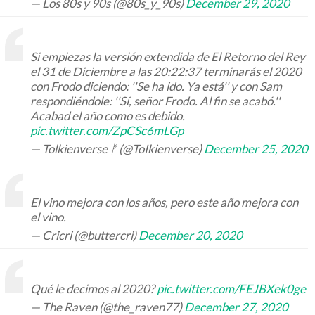
— Los 80s y 90s (@80s_y_90s)
December 29, 2020
Si empiezas la versión extendida de El Retorno del Rey
el 31 de Diciembre a las 20:22:37 terminarás el 2020
con Frodo diciendo: ''Se ha ido. Ya está'' y con Sam
respondiéndole: ''Sí, señor Frodo. Al fin se acabó.''
Acabad el año como es debido.
pic.twitter.com/ZpCSc6mLGp
— Tolkienverse ᚠ (@ToIkienverse)
December 25, 2020
El vino mejora con los años, pero este año mejora con
el vino.
— Cricri (@buttercri)
December 20, 2020
Qué le decimos al 2020?
pic.twitter.com/FEJBXek0ge
— The Raven (@the_raven77)
December 27, 2020