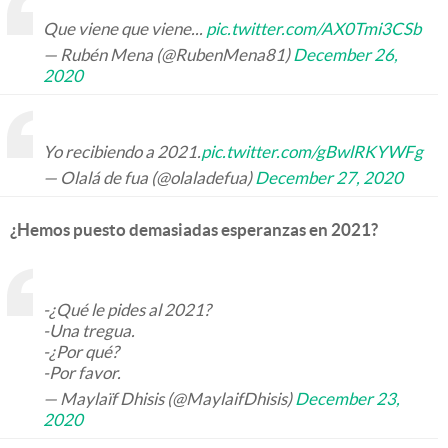
Que viene que viene...
pic.twitter.com/AX0Tmi3CSb
— Rubén Mena (@RubenMena81)
December 26,
2020
Yo recibiendo a 2021.
pic.twitter.com/gBwlRKYWFg
— Olalá de fua (@olaladefua)
December 27, 2020
¿Hemos puesto demasiadas esperanzas en 2021?
-¿Qué le pides al 2021?
-Una tregua.
-¿Por qué?
-Por favor.
— Maylaïf Dhisis (@MaylaifDhisis)
December 23,
2020